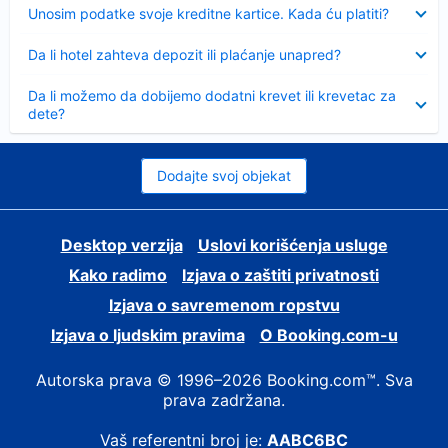
Sažeto
Unosim podatke svoje kreditne kartice. Kada ću platiti?
Sažeto
Da li hotel zahteva depozit ili plaćanje unapred?
Sažeto
Da li možemo da dobijemo dodatni krevet ili krevetac za
dete?
Dodajte svoj objekat
Desktop verzija
Uslovi korišćenja usluge
Kako radimo
Izjava o zaštiti privatnosti
Izjava o savremenom ropstvu
Izjava o ljudskim pravima
О Booking.com-u
Autorska prava © 1996–2026 Booking.com™. Sva
prava zadržana.
Vaš referentni broj je:
AABC6BC