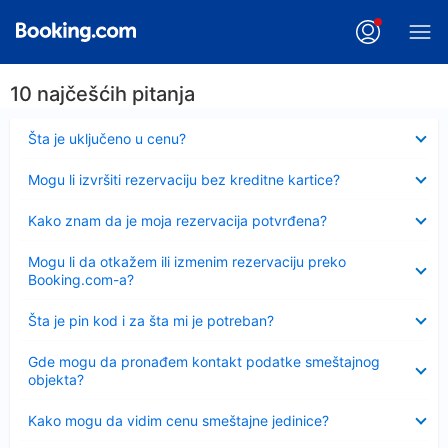
10 najčešćih pitanja
Sažeto
Šta je uključeno u cenu?
Sažeto
Mogu li izvršiti rezervaciju bez kreditne kartice?
Sažeto
Kako znam da je moja rezervacija potvrđena?
Sažeto
Mogu li da otkažem ili izmenim rezervaciju preko
Booking.com-a?
Sažeto
Šta je pin kod i za šta mi je potreban?
Sažeto
Gde mogu da pronađem kontakt podatke smeštajnog
objekta?
Sažeto
Kako mogu da vidim cenu smeštajne jedinice?