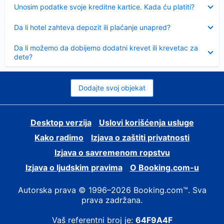
Sažeto
Unosim podatke svoje kreditne kartice. Kada ću platiti?
Sažeto
Da li hotel zahteva depozit ili plaćanje unapred?
Sažeto
Da li možemo da dobijemo dodatni krevet ili krevetac za
dete?
Dodajte svoj objekat
Desktop verzija
Uslovi korišćenja usluge
Kako radimo
Izjava o zaštiti privatnosti
Izjava o savremenom ropstvu
Izjava o ljudskim pravima
О Booking.com-u
Autorska prava © 1996–2026 Booking.com™. Sva
prava zadržana.
Vaš referentni broj je:
64F9A4F