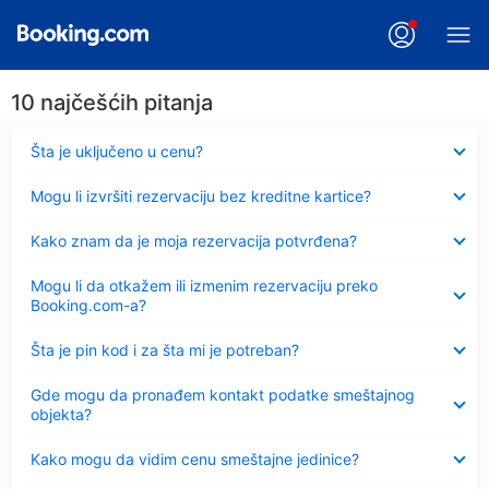
10 najčešćih pitanja
Sažeto
Šta je uključeno u cenu?
Sažeto
Mogu li izvršiti rezervaciju bez kreditne kartice?
Sažeto
Kako znam da je moja rezervacija potvrđena?
Sažeto
Mogu li da otkažem ili izmenim rezervaciju preko
Booking.com-a?
Sažeto
Šta je pin kod i za šta mi je potreban?
Sažeto
Gde mogu da pronađem kontakt podatke smeštajnog
objekta?
Sažeto
Kako mogu da vidim cenu smeštajne jedinice?