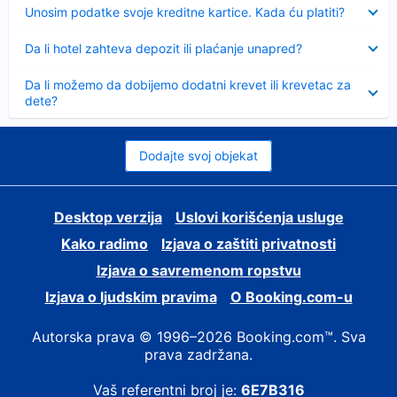
Sažeto
Unosim podatke svoje kreditne kartice. Kada ću platiti?
Sažeto
Da li hotel zahteva depozit ili plaćanje unapred?
Sažeto
Da li možemo da dobijemo dodatni krevet ili krevetac za
dete?
Dodajte svoj objekat
Desktop verzija
Uslovi korišćenja usluge
Kako radimo
Izjava o zaštiti privatnosti
Izjava o savremenom ropstvu
Izjava o ljudskim pravima
О Booking.com-u
Autorska prava © 1996–2026 Booking.com™. Sva
prava zadržana.
Vaš referentni broj je:
6E7B316