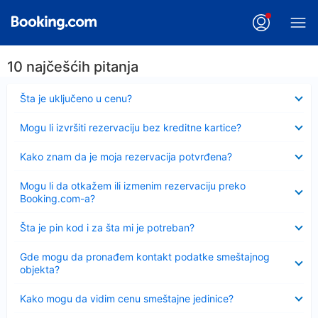
10 najčešćih pitanja
Sažeto
Šta je uključeno u cenu?
Sažeto
Mogu li izvršiti rezervaciju bez kreditne kartice?
Sažeto
Kako znam da je moja rezervacija potvrđena?
Sažeto
Mogu li da otkažem ili izmenim rezervaciju preko
Booking.com-a?
Sažeto
Šta je pin kod i za šta mi je potreban?
Sažeto
Gde mogu da pronađem kontakt podatke smeštajnog
objekta?
Sažeto
Kako mogu da vidim cenu smeštajne jedinice?