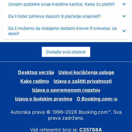
Sažeto
Unosim podatke svoje kreditne kartice. Kada ću platiti?
Sažeto
Da li hotel zahteva depozit ili plaćanje unapred?
Sažeto
Da li možemo da dobijemo dodatni krevet ili krevetac za
dete?
Dodajte svoj objekat
Desktop verzija
Uslovi korišćenja usluge
Kako radimo
Izjava o zaštiti privatnosti
Izjava o savremenom ropstvu
Izjava o ljudskim pravima
О Booking.com-u
Autorska prava © 1996–2026 Booking.com™. Sva
prava zadržana.
Vaš referentni broj je:
C35788A