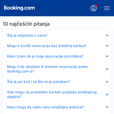
10 najčešćih pitanja
Sažeto
Šta je uključeno u cenu?
Sažeto
Mogu li izvršiti rezervaciju bez kreditne kartice?
Sažeto
Kako znam da je moja rezervacija potvrđena?
Sažeto
Mogu li da otkažem ili izmenim rezervaciju preko
Booking.com-a?
Sažeto
Šta je pin kod i za šta mi je potreban?
Sažeto
Gde mogu da pronađem kontakt podatke smeštajnog
objekta?
Sažeto
Kako mogu da vidim cenu smeštajne jedinice?