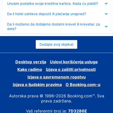
Sažeto
Unosim podatke svoje kreditne kartice. Kada ću platiti?
Sažeto
Da li hotel zahteva depozit ili plaćanje unapred?
Sažeto
Da li možemo da dobijemo dodatni krevet ili krevetac za
dete?
Dodajte svoj objekat
Desktop verzija
Uslovi korišćenja usluge
Kako radimo
Izjava o zaštiti privatnosti
Izjava o savremenom ropstvu
Izjava o ljudskim pravima
О Booking.com-u
Autorska prava © 1996–2026 Booking.com™. Sva
prava zadržana.
Vaš referentni broj je:
7D3286E