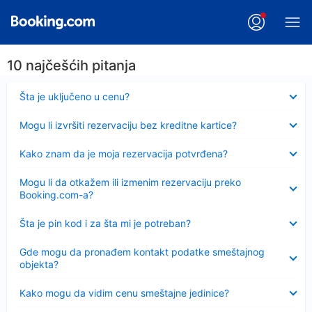
10 najčešćih pitanja
Sažeto
Šta je uključeno u cenu?
Sažeto
Mogu li izvršiti rezervaciju bez kreditne kartice?
Sažeto
Kako znam da je moja rezervacija potvrđena?
Sažeto
Mogu li da otkažem ili izmenim rezervaciju preko
Booking.com-a?
Sažeto
Šta je pin kod i za šta mi je potreban?
Sažeto
Gde mogu da pronađem kontakt podatke smeštajnog
objekta?
Sažeto
Kako mogu da vidim cenu smeštajne jedinice?