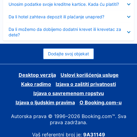
Sažeto
Unosim podatke svoje kreditne kartice. Kada ću platiti?
Sažeto
Da li hotel zahteva depozit ili plaćanje unapred?
Sažeto
Da li možemo da dobijemo dodatni krevet ili krevetac za
dete?
Dodajte svoj objekat
Desktop verzija
Uslovi korišćenja usluge
Kako radimo
Izjava o zaštiti privatnosti
Izjava o savremenom ropstvu
Izjava o ljudskim pravima
О Booking.com-u
Autorska prava © 1996–2026 Booking.com™. Sva
prava zadržana.
Vaš referentni broj je:
9A31149