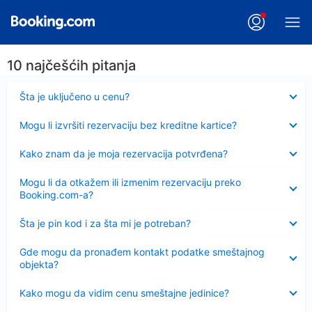
10 najčešćih pitanja
Sažeto
Šta je uključeno u cenu?
Sažeto
Mogu li izvršiti rezervaciju bez kreditne kartice?
Sažeto
Kako znam da je moja rezervacija potvrđena?
Sažeto
Mogu li da otkažem ili izmenim rezervaciju preko
Booking.com-a?
Sažeto
Šta je pin kod i za šta mi je potreban?
Sažeto
Gde mogu da pronađem kontakt podatke smeštajnog
objekta?
Sažeto
Kako mogu da vidim cenu smeštajne jedinice?