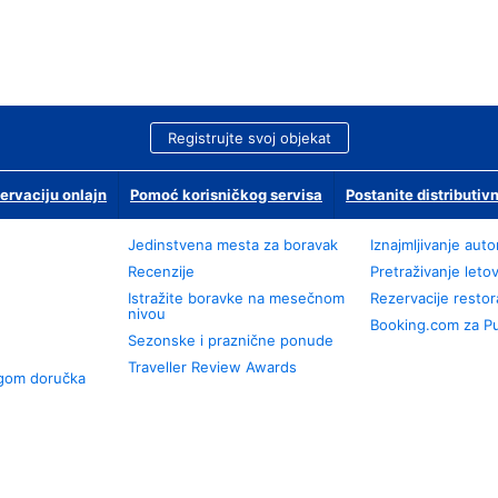
Registrujte svoj objekat
ervaciju onlajn
Pomoć korisničkog servisa
Postanite distributivn
Jedinstvena mesta za boravak
Iznajmljivanje aut
Recenzije
Pretraživanje leto
Istražite boravke na mesečnom
Rezervacije resto
nivou
Booking.com za P
Sezonske i praznične ponude
Traveller Review Awards
ugom doručka