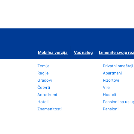
Mobilna verzija
Vaš nalog
Izmenite svoju rez
Zemlje
Privatni smeštaji
Regije
Apartmani
Gradovi
Rizortovi
Četvrti
Vile
Aerodromi
Hosteli
Hoteli
Pansioni sa usl
Znamenitosti
Pansioni