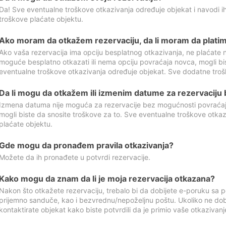
Da! Sve eventualne troškove otkazivanja određuje objekat i navodi ih
troškove plaćate objektu.
Ako moram da otkažem rezervaciju, da li moram da platim
Ako vaša rezervacija ima opciju besplatnog otkazivanja, ne plaćate n
moguće besplatno otkazati ili nema opciju povraćaja novca, mogli bi
eventualne troškove otkazivanja određuje objekat. Sve dodatne troš
Da li mogu da otkažem ili izmenim datume za rezervaciju
Izmena datuma nije moguća za rezervacije bez mogućnosti povraćaja
mogli biste da snosite troškove za to. Sve eventualne troškove otka
plaćate objektu.
Gde mogu da pronađem pravila otkazivanja?
Možete da ih pronađete u potvrdi rezervacije.
Kako mogu da znam da li je moja rezervacija otkazana?
Nakon što otkažete rezervaciju, trebalo bi da dobijete e-poruku sa p
prijemno sanduče, kao i bezvrednu/nepoželjnu poštu. Ukoliko ne dob
kontaktirate objekat kako biste potvrdili da je primio vaše otkazivanj