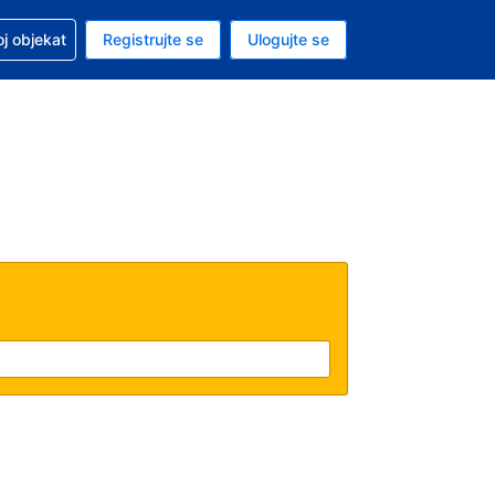
 u vezi sa rezervacijom
oj objekat
Registrujte se
Ulogujte se
ta je američki dolar
i jezik je Srpskom