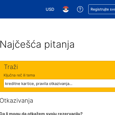
USD
Zatražite pomoć
Registrujte sv
Izaberite valutu. Vaša trenutna valu
Izaberite jezik. Vaš trenutn
Najčešća pitanja
Traži
Ključna reč ili tema
Otkazivanja
Da li mogu da otkažem svoju rezervaciju?