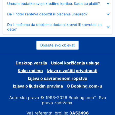
Sažeto
Unosim podatke svoje kreditne kartice. Kada ću platiti?
Sažeto
Da li hotel zahteva depozit ili plaćanje unapred?
Sažeto
Da li možemo da dobijemo dodatni krevet ili krevetac za
dete?
Dodajte svoj objekat
Desktop verzija
Uslovi korišćenja usluge
Kako radimo
Izjava o zaštiti privatnosti
Izjava o savremenom ropstvu
Izjava o ljudskim pravima
О Booking.com-u
Autorska prava © 1996–2026 Booking.com™. Sva
prava zadržana.
Vaš referentni broj je:
3A52496