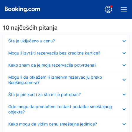
10 najčešćih pitanja
Sažeto
Šta je uključeno u cenu?
Sažeto
Mogu li izvršiti rezervaciju bez kreditne kartice?
Sažeto
Kako znam da je moja rezervacija potvrđena?
Sažeto
Mogu li da otkažem ili izmenim rezervaciju preko
Booking.com-a?
Sažeto
Šta je pin kod i za šta mi je potreban?
Sažeto
Gde mogu da pronađem kontakt podatke smeštajnog
objekta?
Sažeto
Kako mogu da vidim cenu smeštajne jedinice?