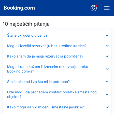
10 najčešćih pitanja
Sažeto
Šta je uključeno u cenu?
Sažeto
Mogu li izvršiti rezervaciju bez kreditne kartice?
Sažeto
Kako znam da je moja rezervacija potvrđena?
Sažeto
Mogu li da otkažem ili izmenim rezervaciju preko
Booking.com-a?
Sažeto
Šta je pin kod i za šta mi je potreban?
Sažeto
Gde mogu da pronađem kontakt podatke smeštajnog
objekta?
Sažeto
Kako mogu da vidim cenu smeštajne jedinice?