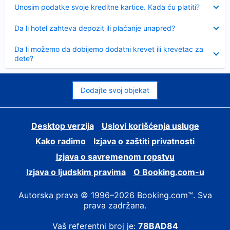
Sažeto
Unosim podatke svoje kreditne kartice. Kada ću platiti?
Sažeto
Da li hotel zahteva depozit ili plaćanje unapred?
Sažeto
Da li možemo da dobijemo dodatni krevet ili krevetac za
dete?
Dodajte svoj objekat
Desktop verzija
Uslovi korišćenja usluge
Kako radimo
Izjava o zaštiti privatnosti
Izjava o savremenom ropstvu
Izjava o ljudskim pravima
О Booking.com-u
Autorska prava © 1996–2026 Booking.com™. Sva
prava zadržana.
Vaš referentni broj je:
78BAD84