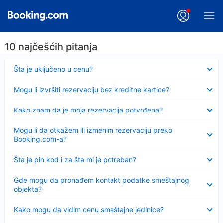
10 najčešćih pitanja
Sažeto
Šta je uključeno u cenu?
Sažeto
Mogu li izvršiti rezervaciju bez kreditne kartice?
Sažeto
Kako znam da je moja rezervacija potvrđena?
Sažeto
Mogu li da otkažem ili izmenim rezervaciju preko
Booking.com-a?
Sažeto
Šta je pin kod i za šta mi je potreban?
Sažeto
Gde mogu da pronađem kontakt podatke smeštajnog
objekta?
Sažeto
Kako mogu da vidim cenu smeštajne jedinice?