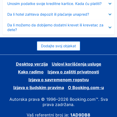
Sažeto
Unosim podatke svoje kreditne kartice. Kada ću platiti?
Sažeto
Da li hotel zahteva depozit ili plaćanje unapred?
Sažeto
Da li možemo da dobijemo dodatni krevet ili krevetac za
dete?
Dodajte svoj objekat
Desktop verzija
Uslovi korišćenja usluge
Kako radimo
Izjava o zaštiti privatnosti
Izjava o savremenom ropstvu
Izjava o ljudskim pravima
О Booking.com-u
Autorska prava © 1996–2026 Booking.com™. Sva
prava zadržana.
Vaš referentni broj je:
1AD9DB8