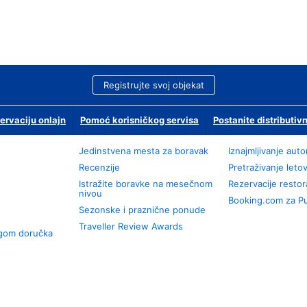
Registrujte svoj objekat
ervaciju onlajn
Pomoć korisničkog servisa
Postanite distributivn
Jedinstvena mesta za boravak
Iznajmljivanje aut
Recenzije
Pretraživanje leto
Istražite boravke na mesečnom
Rezervacije resto
nivou
Booking.com za P
Sezonske i praznične ponude
Traveller Review Awards
ugom doručka