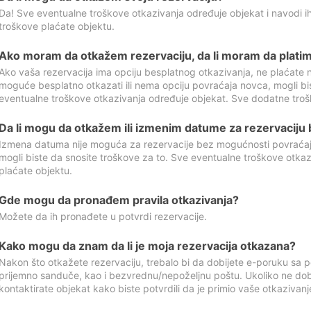
Da! Sve eventualne troškove otkazivanja određuje objekat i navodi ih
troškove plaćate objektu.
Ako moram da otkažem rezervaciju, da li moram da platim
Ako vaša rezervacija ima opciju besplatnog otkazivanja, ne plaćate n
moguće besplatno otkazati ili nema opciju povraćaja novca, mogli bi
eventualne troškove otkazivanja određuje objekat. Sve dodatne troš
Da li mogu da otkažem ili izmenim datume za rezervaciju
Izmena datuma nije moguća za rezervacije bez mogućnosti povraćaja
mogli biste da snosite troškove za to. Sve eventualne troškove otka
plaćate objektu.
Gde mogu da pronađem pravila otkazivanja?
Možete da ih pronađete u potvrdi rezervacije.
Kako mogu da znam da li je moja rezervacija otkazana?
Nakon što otkažete rezervaciju, trebalo bi da dobijete e-poruku sa p
prijemno sanduče, kao i bezvrednu/nepoželjnu poštu. Ukoliko ne dob
kontaktirate objekat kako biste potvrdili da je primio vaše otkazivanj