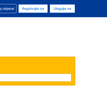
 u vezi sa rezervacijom
oj objekat
Registrujte se
Ulogujte se
ta je američki dolar
i jezik je Srpskom