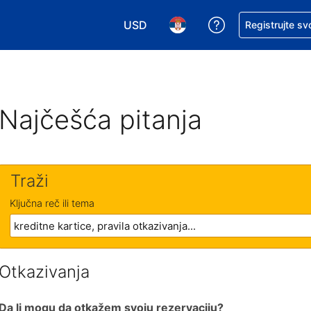
USD
Zatražite pomoć
Registrujte sv
Izaberite valutu. Vaša trenutna valu
Izaberite jezik. Vaš trenutn
Najčešća pitanja
Traži
Ključna reč ili tema
Otkazivanja
Da li mogu da otkažem svoju rezervaciju?