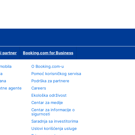
i partner
Booking.com for Business
omobila
О Booking.com-u
va
Pomoć korisničkog servisa
rana
Podrška za partnere
utne agente
Careers
Ekološka održivost
Centar za medije
Centar za informacije o
sigurnosti
Saradnja sa investitorima
Uslovi korišćenja usluge