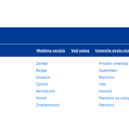
Mobilna verzija
Vaš nalog
Izmenite svoju rez
Zemlje
Privatni smeštaji
Regije
Apartmani
Gradovi
Rizortovi
Četvrti
Vile
Aerodromi
Hosteli
Hoteli
Pansioni sa usl
Znamenitosti
Pansioni