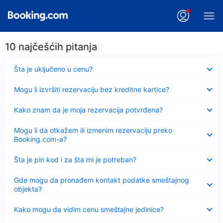
10 najčešćih pitanja
Sažeto
Šta je uključeno u cenu?
Sažeto
Mogu li izvršiti rezervaciju bez kreditne kartice?
Sažeto
Kako znam da je moja rezervacija potvrđena?
Sažeto
Mogu li da otkažem ili izmenim rezervaciju preko
Booking.com-a?
Sažeto
Šta je pin kod i za šta mi je potreban?
Sažeto
Gde mogu da pronađem kontakt podatke smeštajnog
objekta?
Sažeto
Kako mogu da vidim cenu smeštajne jedinice?