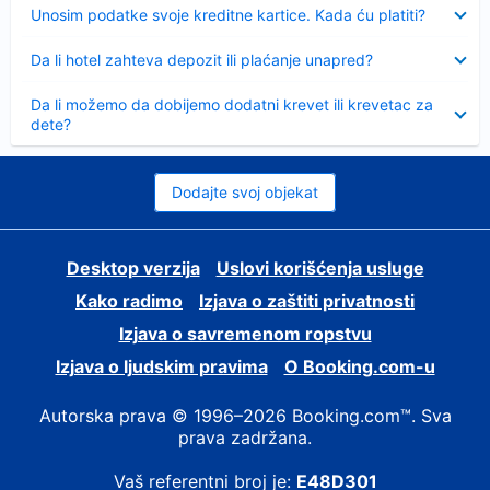
Sažeto
Unosim podatke svoje kreditne kartice. Kada ću platiti?
Sažeto
Da li hotel zahteva depozit ili plaćanje unapred?
Sažeto
Da li možemo da dobijemo dodatni krevet ili krevetac za
dete?
Dodajte svoj objekat
Desktop verzija
Uslovi korišćenja usluge
Kako radimo
Izjava o zaštiti privatnosti
Izjava o savremenom ropstvu
Izjava o ljudskim pravima
О Booking.com-u
Autorska prava © 1996–2026 Booking.com™. Sva
prava zadržana.
Vaš referentni broj je:
E48D301