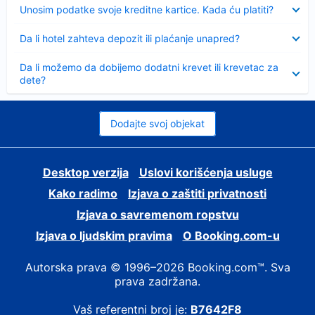
Sažeto
Unosim podatke svoje kreditne kartice. Kada ću platiti?
Sažeto
Da li hotel zahteva depozit ili plaćanje unapred?
Sažeto
Da li možemo da dobijemo dodatni krevet ili krevetac za
dete?
Dodajte svoj objekat
Desktop verzija
Uslovi korišćenja usluge
Kako radimo
Izjava o zaštiti privatnosti
Izjava o savremenom ropstvu
Izjava o ljudskim pravima
О Booking.com-u
Autorska prava © 1996–2026 Booking.com™. Sva
prava zadržana.
Vaš referentni broj je:
B7642F8