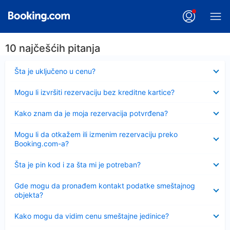
10 najčešćih pitanja
Sažeto
Šta je uključeno u cenu?
Sažeto
Mogu li izvršiti rezervaciju bez kreditne kartice?
Sažeto
Kako znam da je moja rezervacija potvrđena?
Sažeto
Mogu li da otkažem ili izmenim rezervaciju preko
Booking.com-a?
Sažeto
Šta je pin kod i za šta mi je potreban?
Sažeto
Gde mogu da pronađem kontakt podatke smeštajnog
objekta?
Sažeto
Kako mogu da vidim cenu smeštajne jedinice?