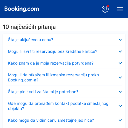
10 najčešćih pitanja
Sažeto
Šta je uključeno u cenu?
Sažeto
Mogu li izvršiti rezervaciju bez kreditne kartice?
Sažeto
Kako znam da je moja rezervacija potvrđena?
Sažeto
Mogu li da otkažem ili izmenim rezervaciju preko
Booking.com-a?
Sažeto
Šta je pin kod i za šta mi je potreban?
Sažeto
Gde mogu da pronađem kontakt podatke smeštajnog
objekta?
Sažeto
Kako mogu da vidim cenu smeštajne jedinice?