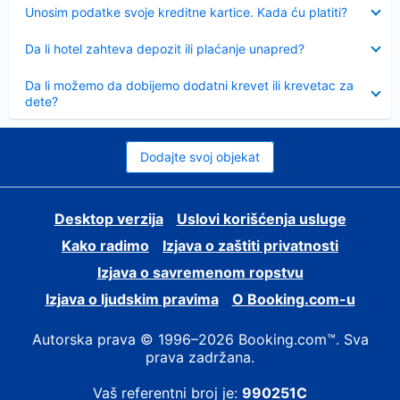
Sažeto
Unosim podatke svoje kreditne kartice. Kada ću platiti?
Sažeto
Da li hotel zahteva depozit ili plaćanje unapred?
Sažeto
Da li možemo da dobijemo dodatni krevet ili krevetac za
dete?
Dodajte svoj objekat
Desktop verzija
Uslovi korišćenja usluge
Kako radimo
Izjava o zaštiti privatnosti
Izjava o savremenom ropstvu
Izjava o ljudskim pravima
О Booking.com-u
Autorska prava © 1996–2026 Booking.com™. Sva
prava zadržana.
Vaš referentni broj je:
990251C