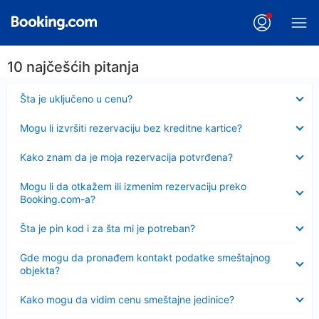
10 najčešćih pitanja
Sažeto
Šta je uključeno u cenu?
Sažeto
Mogu li izvršiti rezervaciju bez kreditne kartice?
Sažeto
Kako znam da je moja rezervacija potvrđena?
Sažeto
Mogu li da otkažem ili izmenim rezervaciju preko
Booking.com-a?
Sažeto
Šta je pin kod i za šta mi je potreban?
Sažeto
Gde mogu da pronađem kontakt podatke smeštajnog
objekta?
Sažeto
Kako mogu da vidim cenu smeštajne jedinice?