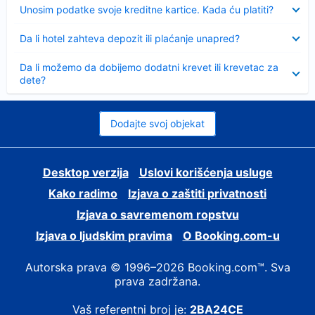
Sažeto
Unosim podatke svoje kreditne kartice. Kada ću platiti?
Sažeto
Da li hotel zahteva depozit ili plaćanje unapred?
Sažeto
Da li možemo da dobijemo dodatni krevet ili krevetac za
dete?
Dodajte svoj objekat
Desktop verzija
Uslovi korišćenja usluge
Kako radimo
Izjava o zaštiti privatnosti
Izjava o savremenom ropstvu
Izjava o ljudskim pravima
О Booking.com-u
Autorska prava © 1996–2026 Booking.com™. Sva
prava zadržana.
Vaš referentni broj je:
2BA24CE