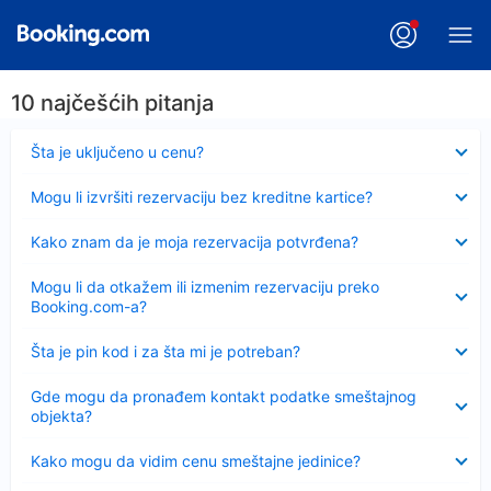
10 najčešćih pitanja
Sažeto
Šta je uključeno u cenu?
Sažeto
Mogu li izvršiti rezervaciju bez kreditne kartice?
Sažeto
Kako znam da je moja rezervacija potvrđena?
Sažeto
Mogu li da otkažem ili izmenim rezervaciju preko
Booking.com-a?
Sažeto
Šta je pin kod i za šta mi je potreban?
Sažeto
Gde mogu da pronađem kontakt podatke smeštajnog
objekta?
Sažeto
Kako mogu da vidim cenu smeštajne jedinice?