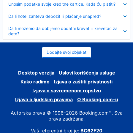
Sažeto
Unosim podatke svoje kreditne kartice. Kada ću platiti?
Sažeto
Da li hotel zahteva depozit ili plaćanje unapred?
Sažeto
Da li možemo da dobijemo dodatni krevet ili krevetac za
dete?
Dodajte svoj objekat
Desktop verzija
Uslovi korišćenja usluge
Kako radimo
Izjava o zaštiti privatnosti
Izjava o savremenom ropstvu
Izjava o ljudskim pravima
О Booking.com-u
Autorska prava © 1996–2026 Booking.com™. Sva
prava zadržana.
Vaš referentni broj je:
BC62F20