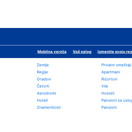
Mobilna verzija
Vaš nalog
Izmenite svoju rez
Zemlje
Privatni smeštaji
Regije
Apartmani
Gradovi
Rizortovi
Četvrti
Vile
Aerodromi
Hosteli
Hoteli
Pansioni sa usl
Znamenitosti
Pansioni