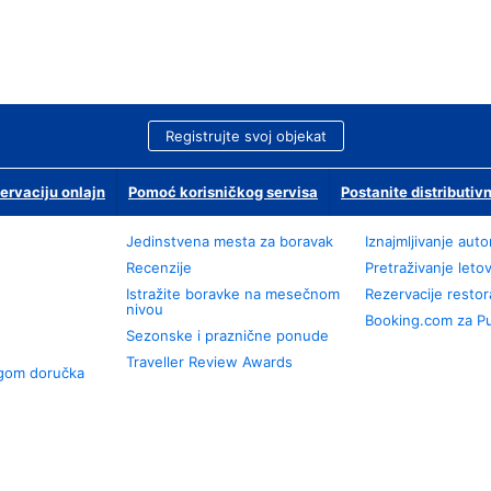
Registrujte svoj objekat
ervaciju onlajn
Pomoć korisničkog servisa
Postanite distributivn
Jedinstvena mesta za boravak
Iznajmljivanje aut
Recenzije
Pretraživanje leto
Istražite boravke na mesečnom
Rezervacije resto
nivou
Booking.com za P
Sezonske i praznične ponude
Traveller Review Awards
ugom doručka