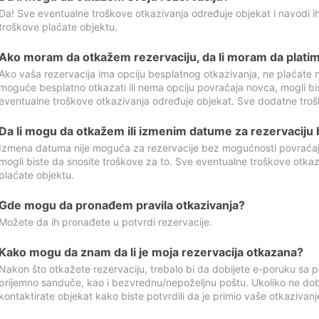
Da! Sve eventualne troškove otkazivanja određuje objekat i navodi ih
troškove plaćate objektu.
Ako moram da otkažem rezervaciju, da li moram da platim
Ako vaša rezervacija ima opciju besplatnog otkazivanja, ne plaćate n
moguće besplatno otkazati ili nema opciju povraćaja novca, mogli bi
eventualne troškove otkazivanja određuje objekat. Sve dodatne troš
Da li mogu da otkažem ili izmenim datume za rezervaciju
Izmena datuma nije moguća za rezervacije bez mogućnosti povraćaja
mogli biste da snosite troškove za to. Sve eventualne troškove otka
plaćate objektu.
Gde mogu da pronađem pravila otkazivanja?
Možete da ih pronađete u potvrdi rezervacije.
Kako mogu da znam da li je moja rezervacija otkazana?
Nakon što otkažete rezervaciju, trebalo bi da dobijete e-poruku sa p
prijemno sanduče, kao i bezvrednu/nepoželjnu poštu. Ukoliko ne dob
kontaktirate objekat kako biste potvrdili da je primio vaše otkazivanj