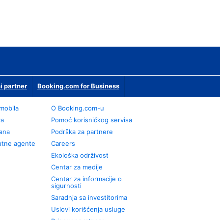
i partner
Booking.com for Business
omobila
О Booking.com-u
va
Pomoć korisničkog servisa
rana
Podrška za partnere
utne agente
Careers
Ekološka održivost
Centar za medije
Centar za informacije o
sigurnosti
Saradnja sa investitorima
Uslovi korišćenja usluge