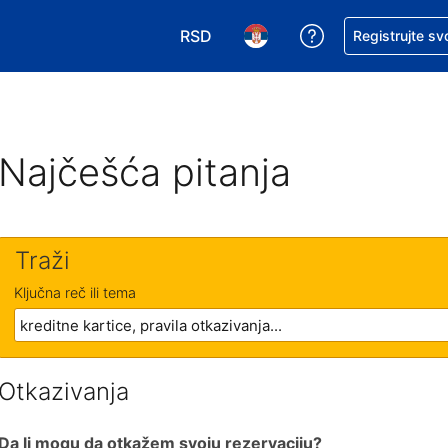
RSD
Zatražite pomoć
Registrujte sv
Izaberite valutu. Vaša trenutna valu
Izaberite jezik. Vaš trenutn
Najčešća pitanja
Traži
Ključna reč ili tema
Otkazivanja
Da li mogu da otkažem svoju rezervaciju?