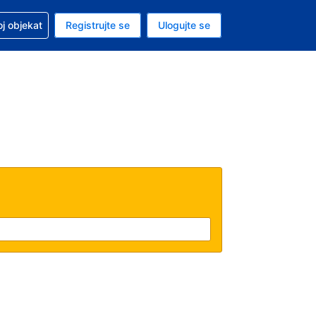
 u vezi sa rezervacijom
oj objekat
Registrujte se
Ulogujte se
ta je dinar
i jezik je Srpskom