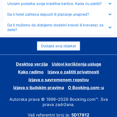
Sažeto
Unosim podatke svoje kreditne kartice. Kada ću platiti?
Sažeto
Da li hotel zahteva depozit ili plaćanje unapred?
Sažeto
Da li možemo da dobijemo dodatni krevet ili krevetac za
dete?
Dodajte svoj objekat
Desktop verzija
Uslovi korišćenja usluge
Kako radimo
Izjava o zaštiti privatnosti
Izjava o savremenom ropstvu
Izjava o ljudskim pravima
О Booking.com-u
Autorska prava © 1996–2026 Booking.com™. Sva
prava zadržana.
Vaš referentni broj je:
5D17912