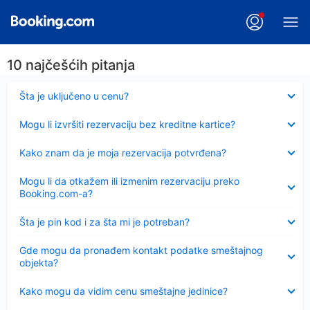
10 najčešćih pitanja
Sažeto
Šta je uključeno u cenu?
Sažeto
Mogu li izvršiti rezervaciju bez kreditne kartice?
Sažeto
Kako znam da je moja rezervacija potvrđena?
Sažeto
Mogu li da otkažem ili izmenim rezervaciju preko
Booking.com-a?
Sažeto
Šta je pin kod i za šta mi je potreban?
Sažeto
Gde mogu da pronađem kontakt podatke smeštajnog
objekta?
Sažeto
Kako mogu da vidim cenu smeštajne jedinice?