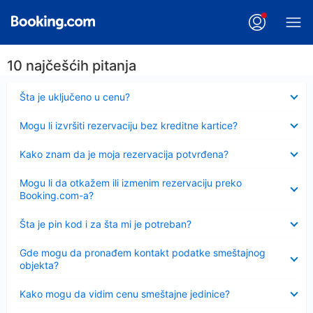
10 najčešćih pitanja
Sažeto
Šta je uključeno u cenu?
Sažeto
Mogu li izvršiti rezervaciju bez kreditne kartice?
Sažeto
Kako znam da je moja rezervacija potvrđena?
Sažeto
Mogu li da otkažem ili izmenim rezervaciju preko
Booking.com-a?
Sažeto
Šta je pin kod i za šta mi je potreban?
Sažeto
Gde mogu da pronađem kontakt podatke smeštajnog
objekta?
Sažeto
Kako mogu da vidim cenu smeštajne jedinice?