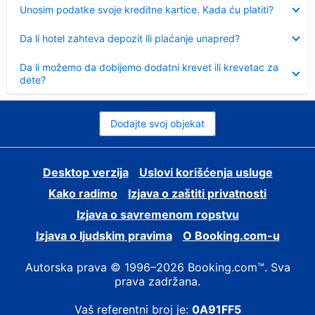
Sažeto
Unosim podatke svoje kreditne kartice. Kada ću platiti?
Sažeto
Da li hotel zahteva depozit ili plaćanje unapred?
Sažeto
Da li možemo da dobijemo dodatni krevet ili krevetac za
dete?
Dodajte svoj objekat
Desktop verzija
Uslovi korišćenja usluge
Kako radimo
Izjava o zaštiti privatnosti
Izjava o savremenom ropstvu
Izjava o ljudskim pravima
О Booking.com-u
Autorska prava © 1996–2026 Booking.com™. Sva
prava zadržana.
Vaš referentni broj je:
0A91FF5