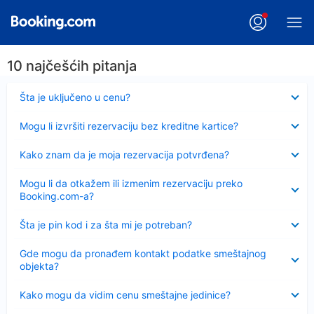
10 najčešćih pitanja
Sažeto
Šta je uključeno u cenu?
Sažeto
Mogu li izvršiti rezervaciju bez kreditne kartice?
Sažeto
Kako znam da je moja rezervacija potvrđena?
Sažeto
Mogu li da otkažem ili izmenim rezervaciju preko
Booking.com-a?
Sažeto
Šta je pin kod i za šta mi je potreban?
Sažeto
Gde mogu da pronađem kontakt podatke smeštajnog
objekta?
Sažeto
Kako mogu da vidim cenu smeštajne jedinice?