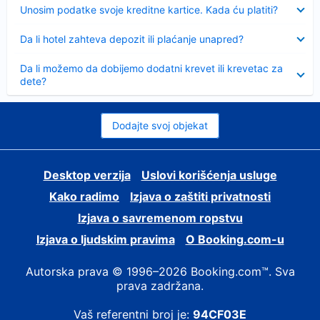
Sažeto
Unosim podatke svoje kreditne kartice. Kada ću platiti?
Sažeto
Da li hotel zahteva depozit ili plaćanje unapred?
Sažeto
Da li možemo da dobijemo dodatni krevet ili krevetac za
dete?
Dodajte svoj objekat
Desktop verzija
Uslovi korišćenja usluge
Kako radimo
Izjava o zaštiti privatnosti
Izjava o savremenom ropstvu
Izjava o ljudskim pravima
О Booking.com-u
Autorska prava © 1996–2026 Booking.com™. Sva
prava zadržana.
Vaš referentni broj je:
94CF03E