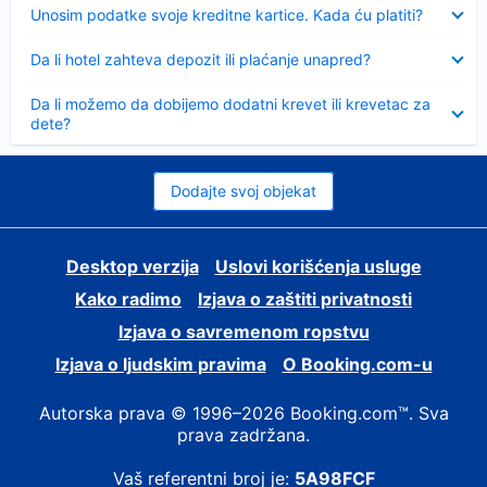
Sažeto
Unosim podatke svoje kreditne kartice. Kada ću platiti?
Sažeto
Da li hotel zahteva depozit ili plaćanje unapred?
Sažeto
Da li možemo da dobijemo dodatni krevet ili krevetac za
dete?
Dodajte svoj objekat
Desktop verzija
Uslovi korišćenja usluge
Kako radimo
Izjava o zaštiti privatnosti
Izjava o savremenom ropstvu
Izjava o ljudskim pravima
О Booking.com-u
Autorska prava © 1996–2026 Booking.com™. Sva
prava zadržana.
Vaš referentni broj je:
5A98FCF