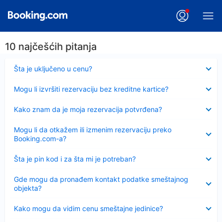
10 najčešćih pitanja
Sažeto
Šta je uključeno u cenu?
Sažeto
Mogu li izvršiti rezervaciju bez kreditne kartice?
Sažeto
Kako znam da je moja rezervacija potvrđena?
Sažeto
Mogu li da otkažem ili izmenim rezervaciju preko
Booking.com-a?
Sažeto
Šta je pin kod i za šta mi je potreban?
Sažeto
Gde mogu da pronađem kontakt podatke smeštajnog
objekta?
Sažeto
Kako mogu da vidim cenu smeštajne jedinice?