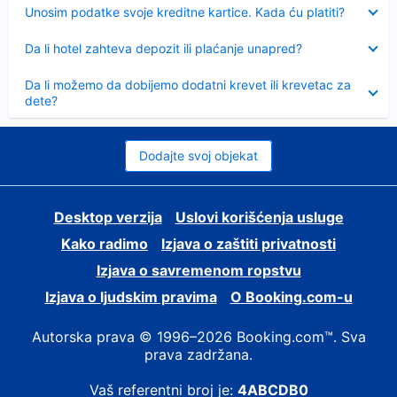
Sažeto
Unosim podatke svoje kreditne kartice. Kada ću platiti?
Sažeto
Da li hotel zahteva depozit ili plaćanje unapred?
Sažeto
Da li možemo da dobijemo dodatni krevet ili krevetac za
dete?
Dodajte svoj objekat
Desktop verzija
Uslovi korišćenja usluge
Kako radimo
Izjava o zaštiti privatnosti
Izjava o savremenom ropstvu
Izjava o ljudskim pravima
О Booking.com-u
Autorska prava © 1996–2026 Booking.com™. Sva
prava zadržana.
Vaš referentni broj je:
4ABCDB0