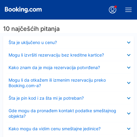
10 najčešćih pitanja
Sažeto
Šta je uključeno u cenu?
Sažeto
Mogu li izvršiti rezervaciju bez kreditne kartice?
Sažeto
Kako znam da je moja rezervacija potvrđena?
Sažeto
Mogu li da otkažem ili izmenim rezervaciju preko
Booking.com-a?
Sažeto
Šta je pin kod i za šta mi je potreban?
Sažeto
Gde mogu da pronađem kontakt podatke smeštajnog
objekta?
Sažeto
Kako mogu da vidim cenu smeštajne jedinice?