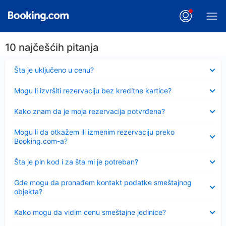
10 najčešćih pitanja
Sažeto
Šta je uključeno u cenu?
Sažeto
Mogu li izvršiti rezervaciju bez kreditne kartice?
Sažeto
Kako znam da je moja rezervacija potvrđena?
Sažeto
Mogu li da otkažem ili izmenim rezervaciju preko
Booking.com-a?
Sažeto
Šta je pin kod i za šta mi je potreban?
Sažeto
Gde mogu da pronađem kontakt podatke smeštajnog
objekta?
Sažeto
Kako mogu da vidim cenu smeštajne jedinice?