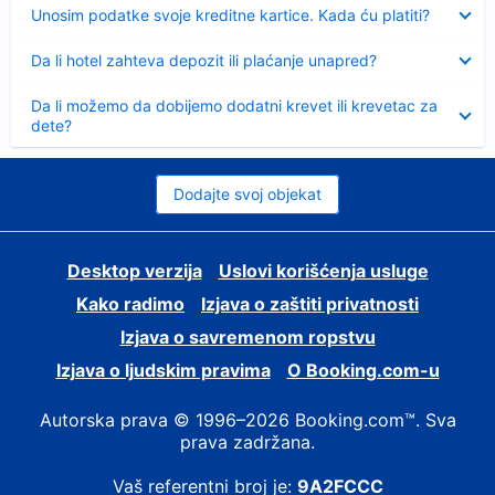
Sažeto
Unosim podatke svoje kreditne kartice. Kada ću platiti?
Sažeto
Da li hotel zahteva depozit ili plaćanje unapred?
Sažeto
Da li možemo da dobijemo dodatni krevet ili krevetac za
dete?
Dodajte svoj objekat
Desktop verzija
Uslovi korišćenja usluge
Kako radimo
Izjava o zaštiti privatnosti
Izjava o savremenom ropstvu
Izjava o ljudskim pravima
О Booking.com-u
Autorska prava © 1996–2026 Booking.com™. Sva
prava zadržana.
Vaš referentni broj je:
9A2FCCC