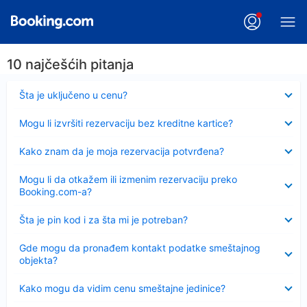
10 najčešćih pitanja
Sažeto
Šta je uključeno u cenu?
Sažeto
Mogu li izvršiti rezervaciju bez kreditne kartice?
Sažeto
Kako znam da je moja rezervacija potvrđena?
Sažeto
Mogu li da otkažem ili izmenim rezervaciju preko
Booking.com-a?
Sažeto
Šta je pin kod i za šta mi je potreban?
Sažeto
Gde mogu da pronađem kontakt podatke smeštajnog
objekta?
Sažeto
Kako mogu da vidim cenu smeštajne jedinice?