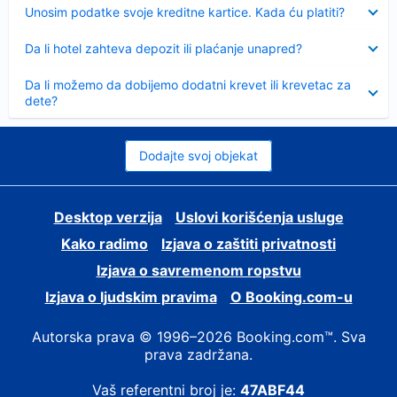
Sažeto
Unosim podatke svoje kreditne kartice. Kada ću platiti?
Sažeto
Da li hotel zahteva depozit ili plaćanje unapred?
Sažeto
Da li možemo da dobijemo dodatni krevet ili krevetac za
dete?
Dodajte svoj objekat
Desktop verzija
Uslovi korišćenja usluge
Kako radimo
Izjava o zaštiti privatnosti
Izjava o savremenom ropstvu
Izjava o ljudskim pravima
О Booking.com-u
Autorska prava © 1996–2026 Booking.com™. Sva
prava zadržana.
Vaš referentni broj je:
47ABF44