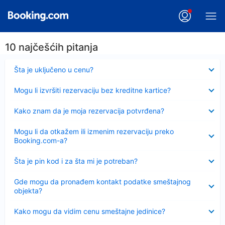
10 najčešćih pitanja
Sažeto
Šta je uključeno u cenu?
Sažeto
Mogu li izvršiti rezervaciju bez kreditne kartice?
Sažeto
Kako znam da je moja rezervacija potvrđena?
Sažeto
Mogu li da otkažem ili izmenim rezervaciju preko
Booking.com-a?
Sažeto
Šta je pin kod i za šta mi je potreban?
Sažeto
Gde mogu da pronađem kontakt podatke smeštajnog
objekta?
Sažeto
Kako mogu da vidim cenu smeštajne jedinice?