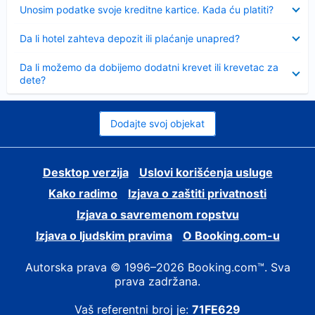
Sažeto
Unosim podatke svoje kreditne kartice. Kada ću platiti?
Sažeto
Da li hotel zahteva depozit ili plaćanje unapred?
Sažeto
Da li možemo da dobijemo dodatni krevet ili krevetac za
dete?
Dodajte svoj objekat
Desktop verzija
Uslovi korišćenja usluge
Kako radimo
Izjava o zaštiti privatnosti
Izjava o savremenom ropstvu
Izjava o ljudskim pravima
О Booking.com-u
Autorska prava © 1996–2026 Booking.com™. Sva
prava zadržana.
Vaš referentni broj je:
71FE629