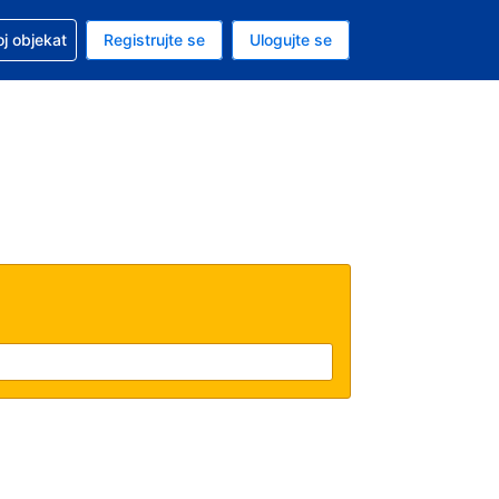
 u vezi sa rezervacijom
oj objekat
Registrujte se
Ulogujte se
ta je američki dolar
i jezik je Srpskom