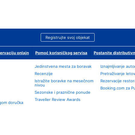
Registrujte svoj objekat
ervaciju onlajn
Pomoć korisničkog servisa
Postanite distributivn
Jedinstvena mesta za boravak
Iznajmljivanje aut
Recenzije
Pretraživanje leto
Istražite boravke na mesečnom
Rezervacije resto
nivou
Booking.com za P
Sezonske i praznične ponude
Traveller Review Awards
ugom doručka