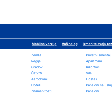
Mobilna verzija
Vaš nalog
Izmenite svoju rez
Zemlje
Privatni smeštaji
Regije
Apartmani
Gradovi
Rizortovi
Četvrti
Vile
Aerodromi
Hosteli
Hoteli
Pansioni sa usl
Znamenitosti
Pansioni