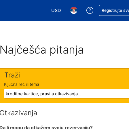
USD
Zatražite pomoć
Registrujte sv
Izaberite valutu. Vaša trenutna valu
Izaberite jezik. Vaš trenutn
Najčešća pitanja
Traži
Ključna reč ili tema
Otkazivanja
Da li mogu da otkažem svoju rezervaciju?