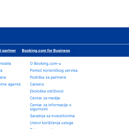
i partner
Booking.com for Business
omobila
О Booking.com-u
va
Pomoć korisničkog servisa
rana
Podrška za partnere
utne agente
Careers
Ekološka održivost
Centar za medije
Centar za informacije o
sigurnosti
Saradnja sa investitorima
Uslovi korišćenja usluge