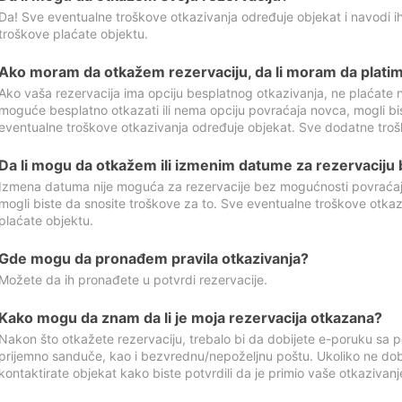
Da! Sve eventualne troškove otkazivanja određuje objekat i navodi ih
troškove plaćate objektu.
Ako moram da otkažem rezervaciju, da li moram da platim
Ako vaša rezervacija ima opciju besplatnog otkazivanja, ne plaćate n
moguće besplatno otkazati ili nema opciju povraćaja novca, mogli bi
eventualne troškove otkazivanja određuje objekat. Sve dodatne troš
Da li mogu da otkažem ili izmenim datume za rezervaciju
Izmena datuma nije moguća za rezervacije bez mogućnosti povraćaja
mogli biste da snosite troškove za to. Sve eventualne troškove otka
plaćate objektu.
Gde mogu da pronađem pravila otkazivanja?
Možete da ih pronađete u potvrdi rezervacije.
Kako mogu da znam da li je moja rezervacija otkazana?
Nakon što otkažete rezervaciju, trebalo bi da dobijete e-poruku sa p
prijemno sanduče, kao i bezvrednu/nepoželjnu poštu. Ukoliko ne dob
kontaktirate objekat kako biste potvrdili da je primio vaše otkazivanj