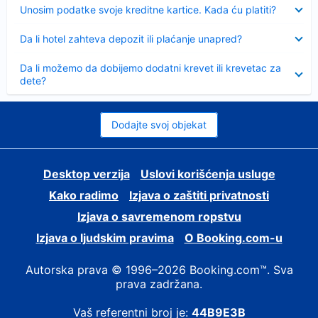
Sažeto
Unosim podatke svoje kreditne kartice. Kada ću platiti?
Sažeto
Da li hotel zahteva depozit ili plaćanje unapred?
Sažeto
Da li možemo da dobijemo dodatni krevet ili krevetac za
dete?
Dodajte svoj objekat
Desktop verzija
Uslovi korišćenja usluge
Kako radimo
Izjava o zaštiti privatnosti
Izjava o savremenom ropstvu
Izjava o ljudskim pravima
О Booking.com-u
Autorska prava © 1996–2026 Booking.com™. Sva
prava zadržana.
Vaš referentni broj je:
44B9E3B