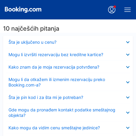
10 najčešćih pitanja
Sažeto
Šta je uključeno u cenu?
Sažeto
Mogu li izvršiti rezervaciju bez kreditne kartice?
Sažeto
Kako znam da je moja rezervacija potvrđena?
Sažeto
Mogu li da otkažem ili izmenim rezervaciju preko
Booking.com-a?
Sažeto
Šta je pin kod i za šta mi je potreban?
Sažeto
Gde mogu da pronađem kontakt podatke smeštajnog
objekta?
Sažeto
Kako mogu da vidim cenu smeštajne jedinice?