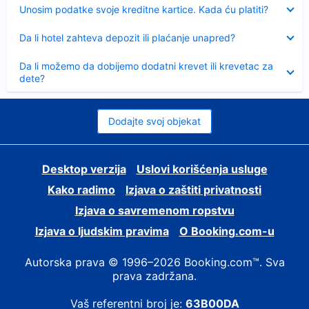
Sažeto
Unosim podatke svoje kreditne kartice. Kada ću platiti?
Sažeto
Da li hotel zahteva depozit ili plaćanje unapred?
Sažeto
Da li možemo da dobijemo dodatni krevet ili krevetac za
dete?
Dodajte svoj objekat
Desktop verzija
Uslovi korišćenja usluge
Kako radimo
Izjava o zaštiti privatnosti
Izjava o savremenom ropstvu
Izjava o ljudskim pravima
О Booking.com-u
Autorska prava © 1996–2026 Booking.com™. Sva
prava zadržana.
Vaš referentni broj je:
63B00DA