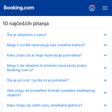
10 najčešćih pitanja
Sažeto
Šta je uključeno u cenu?
Sažeto
Mogu li izvršiti rezervaciju bez kreditne kartice?
Sažeto
Kako znam da je moja rezervacija potvrđena?
Sažeto
Mogu li da otkažem ili izmenim rezervaciju preko
Booking.com-a?
Sažeto
Šta je pin kod i za šta mi je potreban?
Sažeto
Gde mogu da pronađem kontakt podatke smeštajnog
objekta?
Sažeto
Kako mogu da vidim cenu smeštajne jedinice?