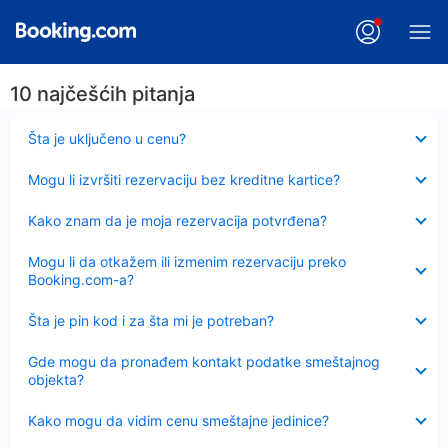
10 najčešćih pitanja
Sažeto
Šta je uključeno u cenu?
Sažeto
Mogu li izvršiti rezervaciju bez kreditne kartice?
Sažeto
Kako znam da je moja rezervacija potvrđena?
Sažeto
Mogu li da otkažem ili izmenim rezervaciju preko
Booking.com-a?
Sažeto
Šta je pin kod i za šta mi je potreban?
Sažeto
Gde mogu da pronađem kontakt podatke smeštajnog
objekta?
Sažeto
Kako mogu da vidim cenu smeštajne jedinice?