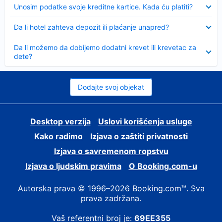
Sažeto
Unosim podatke svoje kreditne kartice. Kada ću platiti?
Sažeto
Da li hotel zahteva depozit ili plaćanje unapred?
Sažeto
Da li možemo da dobijemo dodatni krevet ili krevetac za
dete?
Dodajte svoj objekat
Desktop verzija
Uslovi korišćenja usluge
Kako radimo
Izjava o zaštiti privatnosti
Izjava o savremenom ropstvu
Izjava o ljudskim pravima
О Booking.com-u
Autorska prava © 1996–2026 Booking.com™. Sva
prava zadržana.
Vaš referentni broj je:
69EE355