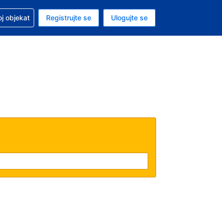
 u vezi sa rezervacijom
oj objekat
Registrujte se
Ulogujte se
ta je dinar
i jezik je Srpskom