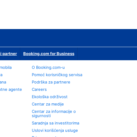
i partner
Booking.com for Business
omobila
О Booking.com-u
va
Pomoć korisničkog servisa
rana
Podrška za partnere
utne agente
Careers
Ekološka održivost
Centar za medije
Centar za informacije o
sigurnosti
Saradnja sa investitorima
Uslovi korišćenja usluge