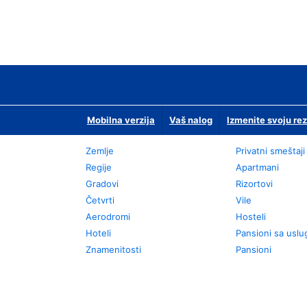
Mobilna verzija
Vaš nalog
Izmenite svoju rez
Zemlje
Privatni smeštaji
Regije
Apartmani
Gradovi
Rizortovi
Četvrti
Vile
Aerodromi
Hosteli
Hoteli
Pansioni sa usl
Znamenitosti
Pansioni