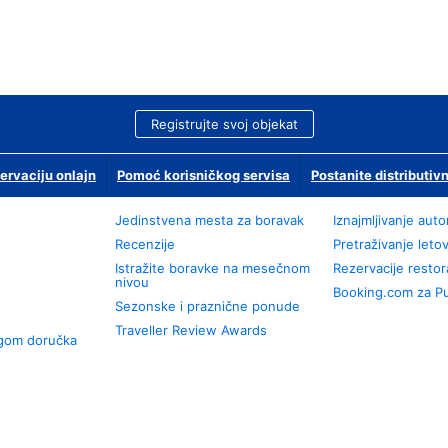
Registrujte svoj objekat
ervaciju onlajn
Pomoć korisničkog servisa
Postanite distributivn
Jedinstvena mesta za boravak
Iznajmljivanje aut
Recenzije
Pretraživanje leto
Istražite boravke na mesečnom
Rezervacije resto
nivou
Booking.com za P
Sezonske i praznične ponude
Traveller Review Awards
ugom doručka