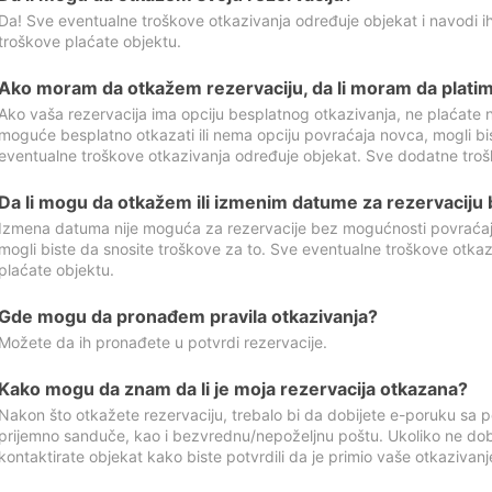
Da! Sve eventualne troškove otkazivanja određuje objekat i navodi ih
troškove plaćate objektu.
Ako moram da otkažem rezervaciju, da li moram da platim
Ako vaša rezervacija ima opciju besplatnog otkazivanja, ne plaćate n
moguće besplatno otkazati ili nema opciju povraćaja novca, mogli bi
eventualne troškove otkazivanja određuje objekat. Sve dodatne troš
Da li mogu da otkažem ili izmenim datume za rezervaciju
Izmena datuma nije moguća za rezervacije bez mogućnosti povraćaja
mogli biste da snosite troškove za to. Sve eventualne troškove otka
plaćate objektu.
Gde mogu da pronađem pravila otkazivanja?
Možete da ih pronađete u potvrdi rezervacije.
Kako mogu da znam da li je moja rezervacija otkazana?
Nakon što otkažete rezervaciju, trebalo bi da dobijete e-poruku sa p
prijemno sanduče, kao i bezvrednu/nepoželjnu poštu. Ukoliko ne dob
kontaktirate objekat kako biste potvrdili da je primio vaše otkazivanj