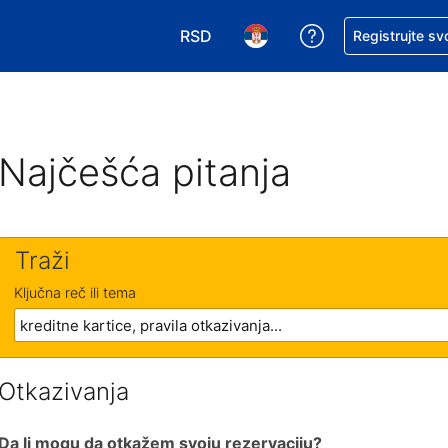
RSD
Zatražite pomoć
Registrujte sv
Izaberite valutu. Vaša trenutna valu
Izaberite jezik. Vaš trenutn
Najčešća pitanja
Traži
Ključna reč ili tema
Otkazivanja
Da li mogu da otkažem svoju rezervaciju?