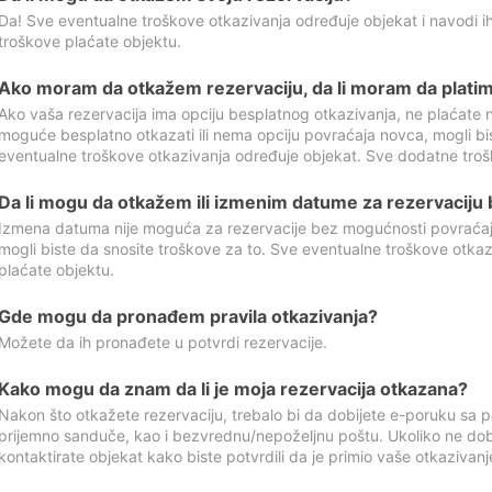
Da! Sve eventualne troškove otkazivanja određuje objekat i navodi ih
troškove plaćate objektu.
Ako moram da otkažem rezervaciju, da li moram da platim
Ako vaša rezervacija ima opciju besplatnog otkazivanja, ne plaćate n
moguće besplatno otkazati ili nema opciju povraćaja novca, mogli bi
eventualne troškove otkazivanja određuje objekat. Sve dodatne troš
Da li mogu da otkažem ili izmenim datume za rezervaciju
Izmena datuma nije moguća za rezervacije bez mogućnosti povraćaja
mogli biste da snosite troškove za to. Sve eventualne troškove otka
plaćate objektu.
Gde mogu da pronađem pravila otkazivanja?
Možete da ih pronađete u potvrdi rezervacije.
Kako mogu da znam da li je moja rezervacija otkazana?
Nakon što otkažete rezervaciju, trebalo bi da dobijete e-poruku sa p
prijemno sanduče, kao i bezvrednu/nepoželjnu poštu. Ukoliko ne dob
kontaktirate objekat kako biste potvrdili da je primio vaše otkazivanj