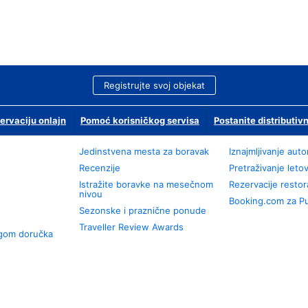
Registrujte svoj objekat
ervaciju onlajn
Pomoć korisničkog servisa
Postanite distributivn
Jedinstvena mesta za boravak
Iznajmljivanje aut
Recenzije
Pretraživanje leto
Istražite boravke na mesečnom
Rezervacije resto
nivou
Booking.com za P
Sezonske i praznične ponude
Traveller Review Awards
ugom doručka