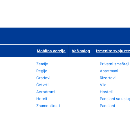
Mobilna verzija
Vaš nalog
Izmenite svoju rez
Zemlje
Privatni smeštaji
Regije
Apartmani
Gradovi
Rizortovi
Četvrti
Vile
Aerodromi
Hosteli
Hoteli
Pansioni sa usl
Znamenitosti
Pansioni