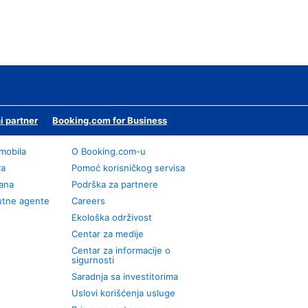
i partner
Booking.com for Business
omobila
О Booking.com-u
va
Pomoć korisničkog servisa
rana
Podrška za partnere
utne agente
Careers
Ekološka održivost
Centar za medije
Centar za informacije o
sigurnosti
Saradnja sa investitorima
Uslovi korišćenja usluge