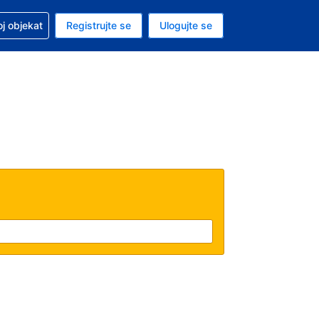
 u vezi sa rezervacijom
oj objekat
Registrujte se
Ulogujte se
ta je američki dolar
i jezik je Srpskom