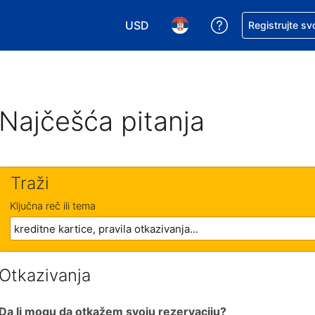
USD
Zatražite pomoć
Registrujte sv
Izaberite valutu. Vaša trenutna valu
Izaberite jezik. Vaš trenutn
Najčešća pitanja
Traži
Ključna reč ili tema
Otkazivanja
Da li mogu da otkažem svoju rezervaciju?