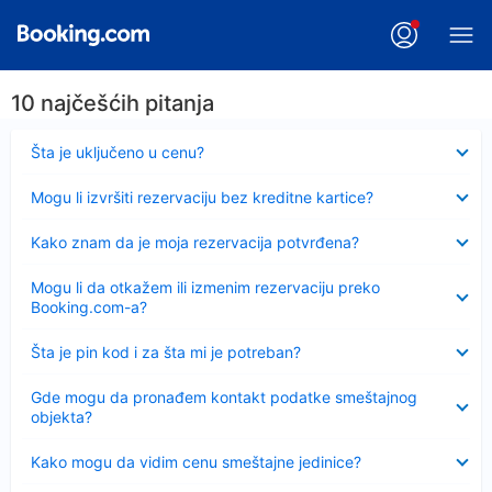
10 najčešćih pitanja
Sažeto
Šta je uključeno u cenu?
Sažeto
Mogu li izvršiti rezervaciju bez kreditne kartice?
Sažeto
Kako znam da je moja rezervacija potvrđena?
Sažeto
Mogu li da otkažem ili izmenim rezervaciju preko
Booking.com-a?
Sažeto
Šta je pin kod i za šta mi je potreban?
Sažeto
Gde mogu da pronađem kontakt podatke smeštajnog
objekta?
Sažeto
Kako mogu da vidim cenu smeštajne jedinice?