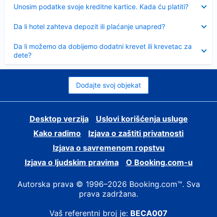
Sažeto
Unosim podatke svoje kreditne kartice. Kada ću platiti?
Sažeto
Da li hotel zahteva depozit ili plaćanje unapred?
Sažeto
Da li možemo da dobijemo dodatni krevet ili krevetac za
dete?
Dodajte svoj objekat
Desktop verzija
Uslovi korišćenja usluge
Kako radimo
Izjava o zaštiti privatnosti
Izjava o savremenom ropstvu
Izjava o ljudskim pravima
О Booking.com-u
Autorska prava © 1996–2026 Booking.com™. Sva
prava zadržana.
Vaš referentni broj je:
BECA007