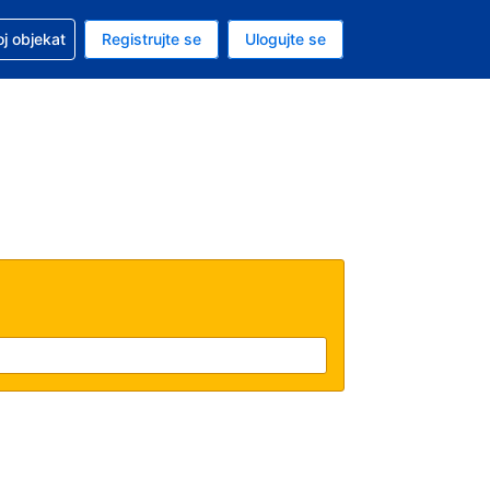
 u vezi sa rezervacijom
oj objekat
Registrujte se
Ulogujte se
ta je dinar
i jezik je Srpskom