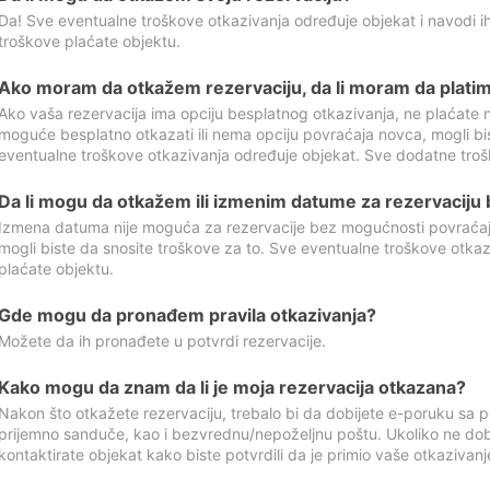
Da! Sve eventualne troškove otkazivanja određuje objekat i navodi ih
troškove plaćate objektu.
Ako moram da otkažem rezervaciju, da li moram da platim
Ako vaša rezervacija ima opciju besplatnog otkazivanja, ne plaćate n
moguće besplatno otkazati ili nema opciju povraćaja novca, mogli bi
eventualne troškove otkazivanja određuje objekat. Sve dodatne troš
Da li mogu da otkažem ili izmenim datume za rezervaciju
Izmena datuma nije moguća za rezervacije bez mogućnosti povraćaja
mogli biste da snosite troškove za to. Sve eventualne troškove otka
plaćate objektu.
Gde mogu da pronađem pravila otkazivanja?
Možete da ih pronađete u potvrdi rezervacije.
Kako mogu da znam da li je moja rezervacija otkazana?
Nakon što otkažete rezervaciju, trebalo bi da dobijete e-poruku sa p
prijemno sanduče, kao i bezvrednu/nepoželjnu poštu. Ukoliko ne dob
kontaktirate objekat kako biste potvrdili da je primio vaše otkazivanj