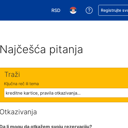
RSD
Zatražite pomoć
Registrujte sv
Izaberite valutu. Vaša trenutna valu
Izaberite jezik. Vaš trenutn
Najčešća pitanja
Traži
Ključna reč ili tema
Otkazivanja
Da li mogu da otkažem svoju rezervaciju?