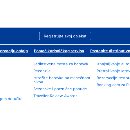
Registrujte svoj objekat
ervaciju onlajn
Pomoć korisničkog servisa
Postanite distributivn
Jedinstvena mesta za boravak
Iznajmljivanje aut
Recenzije
Pretraživanje leto
Istražite boravke na mesečnom
Rezervacije resto
nivou
Booking.com za P
Sezonske i praznične ponude
Traveller Review Awards
ugom doručka