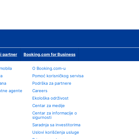
i partner
Booking.com for Business
omobila
О Booking.com-u
va
Pomoć korisničkog servisa
rana
Podrška za partnere
utne agente
Careers
Ekološka održivost
Centar za medije
Centar za informacije o
sigurnosti
Saradnja sa investitorima
Uslovi korišćenja usluge