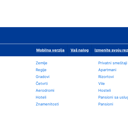
Mobilna verzija
Vaš nalog
Izmenite svoju rez
Zemlje
Privatni smeštaji
Regije
Apartmani
Gradovi
Rizortovi
Četvrti
Vile
Aerodromi
Hosteli
Hoteli
Pansioni sa usl
Znamenitosti
Pansioni