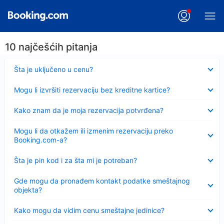
10 najčešćih pitanja
Sažeto
Šta je uključeno u cenu?
Sažeto
Mogu li izvršiti rezervaciju bez kreditne kartice?
Sažeto
Kako znam da je moja rezervacija potvrđena?
Sažeto
Mogu li da otkažem ili izmenim rezervaciju preko
Booking.com-a?
Sažeto
Šta je pin kod i za šta mi je potreban?
Sažeto
Gde mogu da pronađem kontakt podatke smeštajnog
objekta?
Sažeto
Kako mogu da vidim cenu smeštajne jedinice?