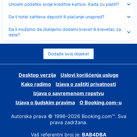
Sažeto
Unosim podatke svoje kreditne kartice. Kada ću platiti?
Sažeto
Da li hotel zahteva depozit ili plaćanje unapred?
Sažeto
Da li možemo da dobijemo dodatni krevet ili krevetac za
dete?
Dodajte svoj objekat
Desktop verzija
Uslovi korišćenja usluge
Kako radimo
Izjava o zaštiti privatnosti
Izjava o savremenom ropstvu
Izjava o ljudskim pravima
О Booking.com-u
Autorska prava © 1996–2026 Booking.com™. Sva
prava zadržana.
Vaš referentni broj je:
BAB4DBA