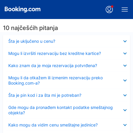
10 najčešćih pitanja
Sažeto
Šta je uključeno u cenu?
Sažeto
Mogu li izvršiti rezervaciju bez kreditne kartice?
Sažeto
Kako znam da je moja rezervacija potvrđena?
Sažeto
Mogu li da otkažem ili izmenim rezervaciju preko
Booking.com-a?
Sažeto
Šta je pin kod i za šta mi je potreban?
Sažeto
Gde mogu da pronađem kontakt podatke smeštajnog
objekta?
Sažeto
Kako mogu da vidim cenu smeštajne jedinice?