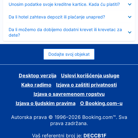
Sažeto
Unosim podatke svoje kreditne kartice. Kada ću platiti?
Sažeto
Da li hotel zahteva depozit ili plaćanje unapred?
Sažeto
Da li možemo da dobijemo dodatni krevet ili krevetac za
dete?
Dodajte svoj objekat
Desktop verzija
Uslovi korišćenja usluge
Kako radimo
Izjava o zaštiti privatnosti
Izjava o savremenom ropstvu
Izjava o ljudskim pravima
О Booking.com-u
Autorska prava © 1996–2026 Booking.com™. Sva
prava zadržana.
Vaš referentni broj je:
DECCB1F