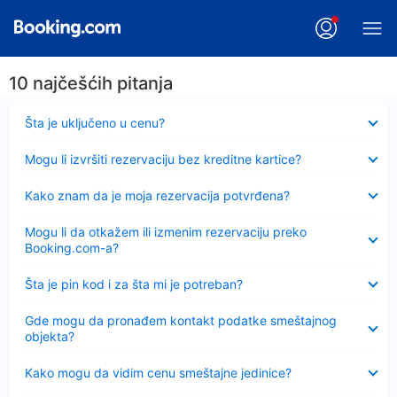
10 najčešćih pitanja
Sažeto
Šta je uključeno u cenu?
Sažeto
Mogu li izvršiti rezervaciju bez kreditne kartice?
Sažeto
Kako znam da je moja rezervacija potvrđena?
Sažeto
Mogu li da otkažem ili izmenim rezervaciju preko
Booking.com-a?
Sažeto
Šta je pin kod i za šta mi je potreban?
Sažeto
Gde mogu da pronađem kontakt podatke smeštajnog
objekta?
Sažeto
Kako mogu da vidim cenu smeštajne jedinice?