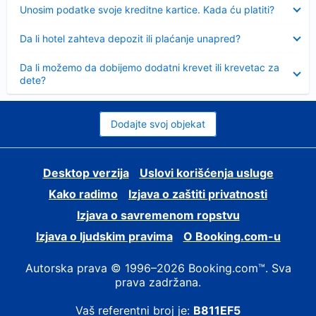
Sažeto
Unosim podatke svoje kreditne kartice. Kada ću platiti?
Sažeto
Da li hotel zahteva depozit ili plaćanje unapred?
Sažeto
Da li možemo da dobijemo dodatni krevet ili krevetac za
dete?
Dodajte svoj objekat
Desktop verzija
Uslovi korišćenja usluge
Kako radimo
Izjava o zaštiti privatnosti
Izjava o savremenom ropstvu
Izjava o ljudskim pravima
О Booking.com-u
Autorska prava © 1996–2026 Booking.com™. Sva
prava zadržana.
Vaš referentni broj je:
B811EF5