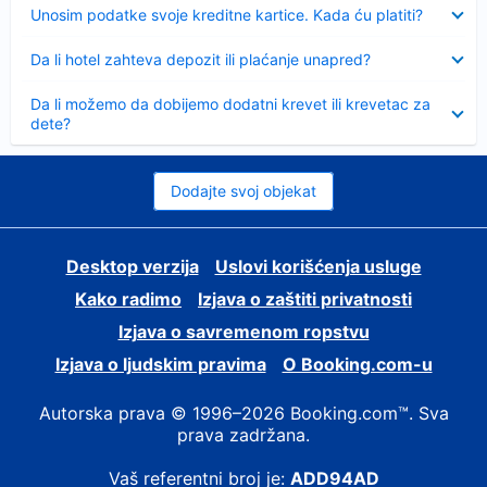
Sažeto
Unosim podatke svoje kreditne kartice. Kada ću platiti?
Sažeto
Da li hotel zahteva depozit ili plaćanje unapred?
Sažeto
Da li možemo da dobijemo dodatni krevet ili krevetac za
dete?
Dodajte svoj objekat
Desktop verzija
Uslovi korišćenja usluge
Kako radimo
Izjava o zaštiti privatnosti
Izjava o savremenom ropstvu
Izjava o ljudskim pravima
О Booking.com-u
Autorska prava © 1996–2026 Booking.com™. Sva
prava zadržana.
Vaš referentni broj je:
ADD94AD