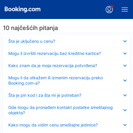
10 najčešćih pitanja
Sažeto
Šta je uključeno u cenu?
Sažeto
Mogu li izvršiti rezervaciju bez kreditne kartice?
Sažeto
Kako znam da je moja rezervacija potvrđena?
Sažeto
Mogu li da otkažem ili izmenim rezervaciju preko
Booking.com-a?
Sažeto
Šta je pin kod i za šta mi je potreban?
Sažeto
Gde mogu da pronađem kontakt podatke smeštajnog
objekta?
Sažeto
Kako mogu da vidim cenu smeštajne jedinice?