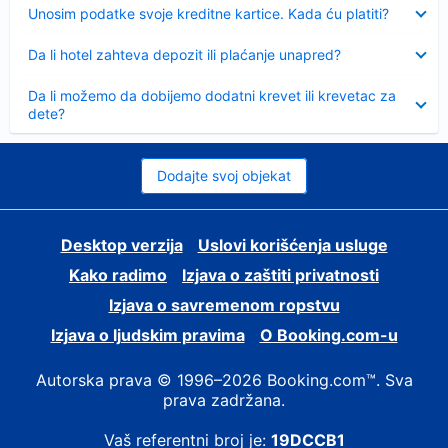
Sažeto
Unosim podatke svoje kreditne kartice. Kada ću platiti?
Sažeto
Da li hotel zahteva depozit ili plaćanje unapred?
Sažeto
Da li možemo da dobijemo dodatni krevet ili krevetac za
dete?
Dodajte svoj objekat
Desktop verzija
Uslovi korišćenja usluge
Kako radimo
Izjava o zaštiti privatnosti
Izjava o savremenom ropstvu
Izjava o ljudskim pravima
О Booking.com-u
Autorska prava © 1996–2026 Booking.com™. Sva
prava zadržana.
Vaš referentni broj je:
19DCCB1