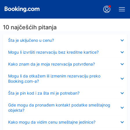
10 najčešćih pitanja
Sažeto
Šta je uključeno u cenu?
Sažeto
Mogu li izvršiti rezervaciju bez kreditne kartice?
Sažeto
Kako znam da je moja rezervacija potvrđena?
Sažeto
Mogu li da otkažem ili izmenim rezervaciju preko
Booking.com-a?
Sažeto
Šta je pin kod i za šta mi je potreban?
Sažeto
Gde mogu da pronađem kontakt podatke smeštajnog
objekta?
Sažeto
Kako mogu da vidim cenu smeštajne jedinice?