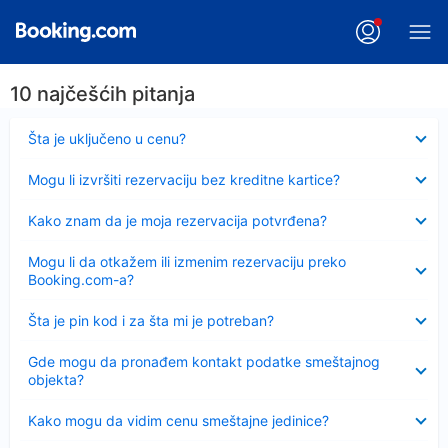
10 najčešćih pitanja
Sažeto
Šta je uključeno u cenu?
Sažeto
Mogu li izvršiti rezervaciju bez kreditne kartice?
Sažeto
Kako znam da je moja rezervacija potvrđena?
Sažeto
Mogu li da otkažem ili izmenim rezervaciju preko
Booking.com-a?
Sažeto
Šta je pin kod i za šta mi je potreban?
Sažeto
Gde mogu da pronađem kontakt podatke smeštajnog
objekta?
Sažeto
Kako mogu da vidim cenu smeštajne jedinice?