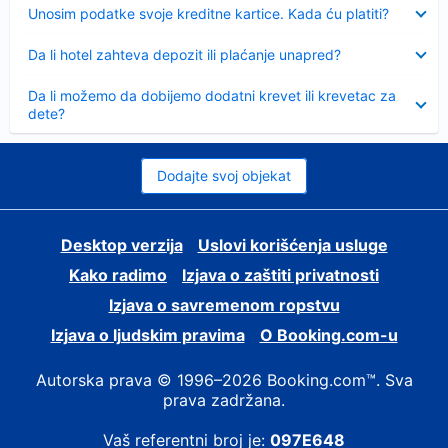
Sažeto
Unosim podatke svoje kreditne kartice. Kada ću platiti?
Sažeto
Da li hotel zahteva depozit ili plaćanje unapred?
Sažeto
Da li možemo da dobijemo dodatni krevet ili krevetac za
dete?
Dodajte svoj objekat
Desktop verzija
Uslovi korišćenja usluge
Kako radimo
Izjava o zaštiti privatnosti
Izjava o savremenom ropstvu
Izjava o ljudskim pravima
О Booking.com-u
Autorska prava © 1996–2026 Booking.com™. Sva
prava zadržana.
Vaš referentni broj je:
097E648