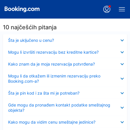
10 najčešćih pitanja
Sažeto
Šta je uključeno u cenu?
Sažeto
Mogu li izvršiti rezervaciju bez kreditne kartice?
Sažeto
Kako znam da je moja rezervacija potvrđena?
Sažeto
Mogu li da otkažem ili izmenim rezervaciju preko
Booking.com-a?
Sažeto
Šta je pin kod i za šta mi je potreban?
Sažeto
Gde mogu da pronađem kontakt podatke smeštajnog
objekta?
Sažeto
Kako mogu da vidim cenu smeštajne jedinice?