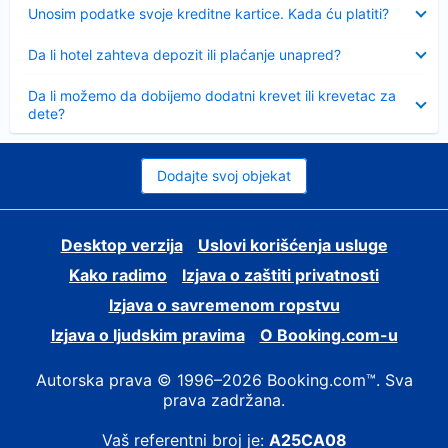
Sažeto
Unosim podatke svoje kreditne kartice. Kada ću platiti?
Sažeto
Da li hotel zahteva depozit ili plaćanje unapred?
Sažeto
Da li možemo da dobijemo dodatni krevet ili krevetac za
dete?
Dodajte svoj objekat
Desktop verzija
Uslovi korišćenja usluge
Kako radimo
Izjava o zaštiti privatnosti
Izjava o savremenom ropstvu
Izjava o ljudskim pravima
О Booking.com-u
Autorska prava © 1996–2026 Booking.com™. Sva
prava zadržana.
Vaš referentni broj je:
A25CA08