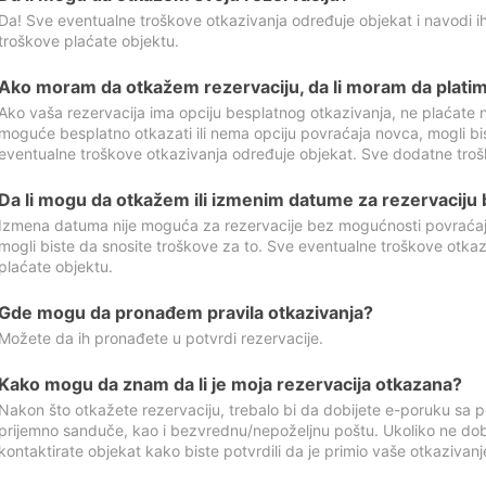
Da! Sve eventualne troškove otkazivanja određuje objekat i navodi ih
troškove plaćate objektu.
Ako moram da otkažem rezervaciju, da li moram da platim
Ako vaša rezervacija ima opciju besplatnog otkazivanja, ne plaćate n
moguće besplatno otkazati ili nema opciju povraćaja novca, mogli bi
eventualne troškove otkazivanja određuje objekat. Sve dodatne troš
Da li mogu da otkažem ili izmenim datume za rezervaciju
Izmena datuma nije moguća za rezervacije bez mogućnosti povraćaja
mogli biste da snosite troškove za to. Sve eventualne troškove otka
plaćate objektu.
Gde mogu da pronađem pravila otkazivanja?
Možete da ih pronađete u potvrdi rezervacije.
Kako mogu da znam da li je moja rezervacija otkazana?
Nakon što otkažete rezervaciju, trebalo bi da dobijete e-poruku sa p
prijemno sanduče, kao i bezvrednu/nepoželjnu poštu. Ukoliko ne dob
kontaktirate objekat kako biste potvrdili da je primio vaše otkazivanj