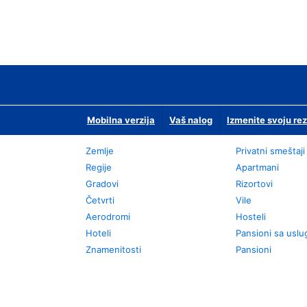
Mobilna verzija
Vaš nalog
Izmenite svoju rez
Zemlje
Privatni smeštaji
Regije
Apartmani
Gradovi
Rizortovi
Četvrti
Vile
Aerodromi
Hosteli
Hoteli
Pansioni sa usl
Znamenitosti
Pansioni