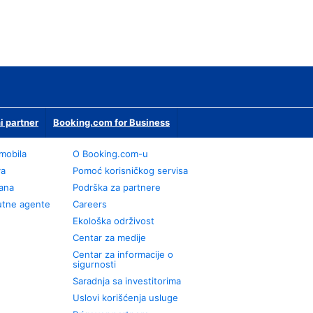
i partner
Booking.com for Business
omobila
О Booking.com-u
va
Pomoć korisničkog servisa
rana
Podrška za partnere
utne agente
Careers
Ekološka održivost
Centar za medije
Centar za informacije o
sigurnosti
Saradnja sa investitorima
Uslovi korišćenja usluge