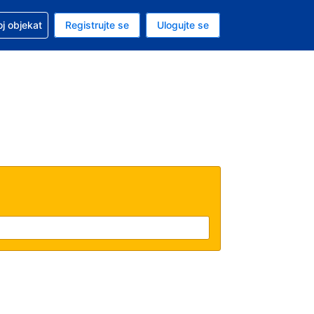
 u vezi sa rezervacijom
oj objekat
Registrujte se
Ulogujte se
ta je američki dolar
i jezik je Srpskom