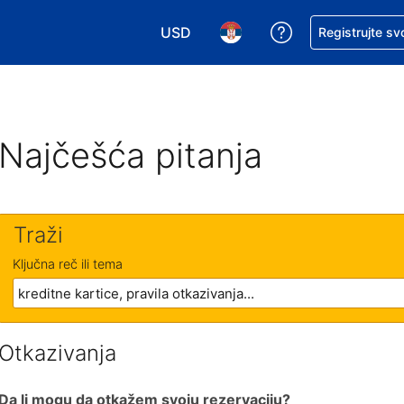
USD
Zatražite pomoć
Registrujte sv
Izaberite valutu. Vaša trenutna valu
Izaberite jezik. Vaš trenutn
Najčešća pitanja
Traži
Ključna reč ili tema
Otkazivanja
Da li mogu da otkažem svoju rezervaciju?