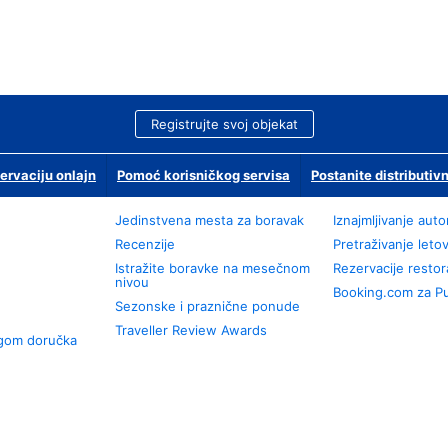
Registrujte svoj objekat
ervaciju onlajn
Pomoć korisničkog servisa
Postanite distributivn
Jedinstvena mesta za boravak
Iznajmljivanje aut
Recenzije
Pretraživanje leto
Istražite boravke na mesečnom
Rezervacije resto
nivou
Booking.com za P
Sezonske i praznične ponude
Traveller Review Awards
ugom doručka