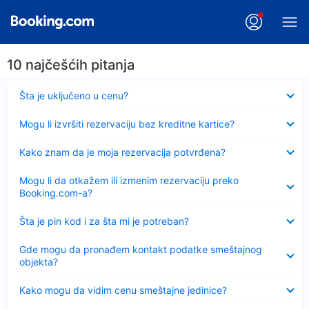
10 najčešćih pitanja
Sažeto
Šta je uključeno u cenu?
Sažeto
Mogu li izvršiti rezervaciju bez kreditne kartice?
Sažeto
Kako znam da je moja rezervacija potvrđena?
Sažeto
Mogu li da otkažem ili izmenim rezervaciju preko
Booking.com-a?
Sažeto
Šta je pin kod i za šta mi je potreban?
Sažeto
Gde mogu da pronađem kontakt podatke smeštajnog
objekta?
Sažeto
Kako mogu da vidim cenu smeštajne jedinice?