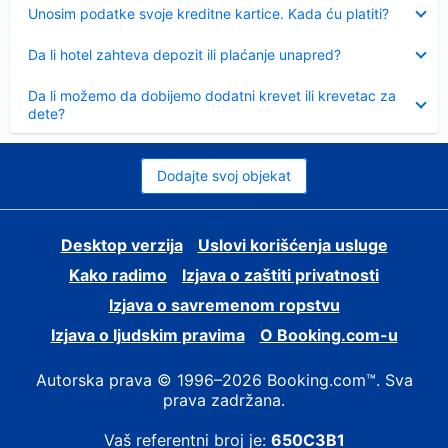
Sažeto
Unosim podatke svoje kreditne kartice. Kada ću platiti?
Sažeto
Da li hotel zahteva depozit ili plaćanje unapred?
Sažeto
Da li možemo da dobijemo dodatni krevet ili krevetac za
dete?
Dodajte svoj objekat
Desktop verzija
Uslovi korišćenja usluge
Kako radimo
Izjava o zaštiti privatnosti
Izjava o savremenom ropstvu
Izjava o ljudskim pravima
О Booking.com-u
Autorska prava © 1996–2026 Booking.com™. Sva
prava zadržana.
Vaš referentni broj je:
650C3B1