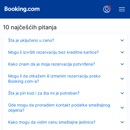
10 najčešćih pitanja
Sažeto
Šta je uključeno u cenu?
Sažeto
Mogu li izvršiti rezervaciju bez kreditne kartice?
Sažeto
Kako znam da je moja rezervacija potvrđena?
Sažeto
Mogu li da otkažem ili izmenim rezervaciju preko
Booking.com-a?
Sažeto
Šta je pin kod i za šta mi je potreban?
Sažeto
Gde mogu da pronađem kontakt podatke smeštajnog
objekta?
Sažeto
Kako mogu da vidim cenu smeštajne jedinice?