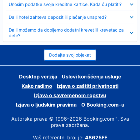
Sažeto
Unosim podatke svoje kreditne kartice. Kada ću platiti?
Sažeto
Da li hotel zahteva depozit ili plaćanje unapred?
Sažeto
Da li možemo da dobijemo dodatni krevet ili krevetac za
dete?
Dodajte svoj objekat
Desktop verzija
Uslovi korišćenja usluge
Kako radimo
Izjava o zaštiti privatnosti
Izjava o savremenom ropstvu
Izjava o ljudskim pravima
О Booking.com-u
Autorska prava © 1996–2026 Booking.com™. Sva
prava zadržana.
Vaš referentni broj je:
48625FE