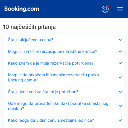
10 najčešćih pitanja
Sažeto
Šta je uključeno u cenu?
Sažeto
Mogu li izvršiti rezervaciju bez kreditne kartice?
Sažeto
Kako znam da je moja rezervacija potvrđena?
Sažeto
Mogu li da otkažem ili izmenim rezervaciju preko
Booking.com-a?
Sažeto
Šta je pin kod i za šta mi je potreban?
Sažeto
Gde mogu da pronađem kontakt podatke smeštajnog
objekta?
Sažeto
Kako mogu da vidim cenu smeštajne jedinice?