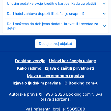
Sažeto
Unosim podatke svoje kreditne kartice. Kada ću platiti?
Sažeto
Da li hotel zahteva depozit ili plaćanje unapred?
Sažeto
Da li možemo da dobijemo dodatni krevet ili krevetac za
dete?
Dodajte svoj objekat
Desktop verzija
Uslovi korišćenja usluge
Kako radimo
Izjava o zaštiti privatnosti
Izjava o savremenom ropstvu
Izjava o ljudskim pravima
О Booking.com-u
Autorska prava © 1996–2026 Booking.com™. Sva
prava zadržana.
Vaš referentni broj je:
5605E6D