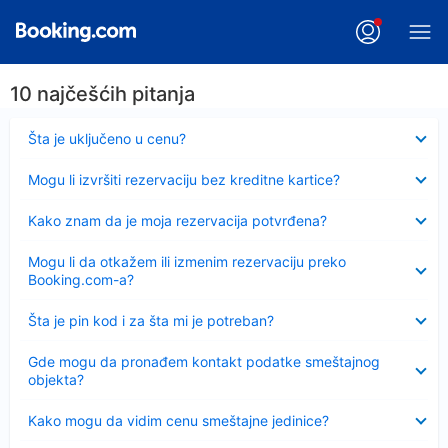
10 najčešćih pitanja
Sažeto
Šta je uključeno u cenu?
Sažeto
Mogu li izvršiti rezervaciju bez kreditne kartice?
Sažeto
Kako znam da je moja rezervacija potvrđena?
Sažeto
Mogu li da otkažem ili izmenim rezervaciju preko
Booking.com-a?
Sažeto
Šta je pin kod i za šta mi je potreban?
Sažeto
Gde mogu da pronađem kontakt podatke smeštajnog
objekta?
Sažeto
Kako mogu da vidim cenu smeštajne jedinice?