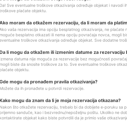
Da! Sve eventualne troškove otkazivanja određuje objekat i navodi ih
troškove plaćate objektu.
Ako moram da otkažem rezervaciju, da li moram da platim
Ako vaša rezervacija ima opciju besplatnog otkazivanja, ne plaćate n
moguće besplatno otkazati ili nema opciju povraćaja novca, mogli bi
eventualne troškove otkazivanja određuje objekat. Sve dodatne troš
Da li mogu da otkažem ili izmenim datume za rezervaciju
Izmena datuma nije moguća za rezervacije bez mogućnosti povraćaja
mogli biste da snosite troškove za to. Sve eventualne troškove otka
plaćate objektu.
Gde mogu da pronađem pravila otkazivanja?
Možete da ih pronađete u potvrdi rezervacije.
Kako mogu da znam da li je moja rezervacija otkazana?
Nakon što otkažete rezervaciju, trebalo bi da dobijete e-poruku sa p
prijemno sanduče, kao i bezvrednu/nepoželjnu poštu. Ukoliko ne dob
kontaktirate objekat kako biste potvrdili da je primio vaše otkazivanj