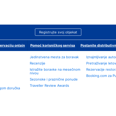
Registrujte svoj objekat
ervaciju onlajn
Pomoć korisničkog servisa
Postanite distributivn
Jedinstvena mesta za boravak
Iznajmljivanje aut
Recenzije
Pretraživanje leto
Istražite boravke na mesečnom
Rezervacije resto
nivou
Booking.com za P
Sezonske i praznične ponude
Traveller Review Awards
ugom doručka