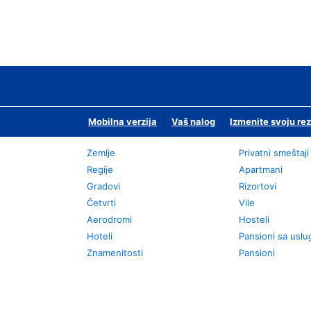
Mobilna verzija
Vaš nalog
Izmenite svoju rez
Zemlje
Privatni smeštaji
Regije
Apartmani
Gradovi
Rizortovi
Četvrti
Vile
Aerodromi
Hosteli
Hoteli
Pansioni sa usl
Znamenitosti
Pansioni