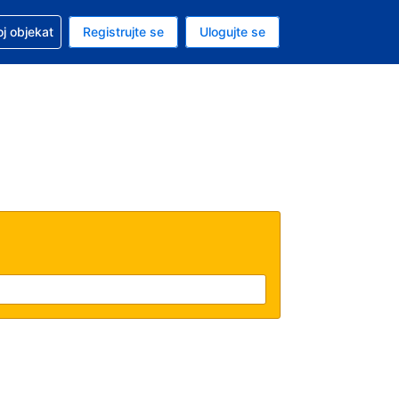
 u vezi sa rezervacijom
oj objekat
Registrujte se
Ulogujte se
ta je američki dolar
i jezik je Srpskom