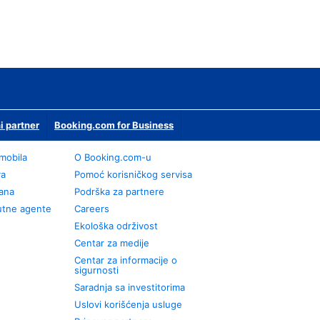
i partner
Booking.com for Business
omobila
О Booking.com-u
va
Pomoć korisničkog servisa
rana
Podrška za partnere
utne agente
Careers
Ekološka održivost
Centar za medije
Centar za informacije o
sigurnosti
Saradnja sa investitorima
Uslovi korišćenja usluge