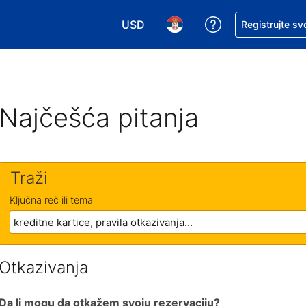
USD
Zatražite pomoć
Registrujte sv
Izaberite valutu. Vaša trenutna valu
Izaberite jezik. Vaš trenutn
Najčešća pitanja
Traži
Ključna reč ili tema
Otkazivanja
Da li mogu da otkažem svoju rezervaciju?