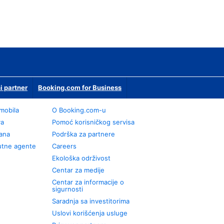
i partner
Booking.com for Business
omobila
О Booking.com-u
va
Pomoć korisničkog servisa
rana
Podrška za partnere
utne agente
Careers
Ekološka održivost
Centar za medije
Centar za informacije o
sigurnosti
Saradnja sa investitorima
Uslovi korišćenja usluge