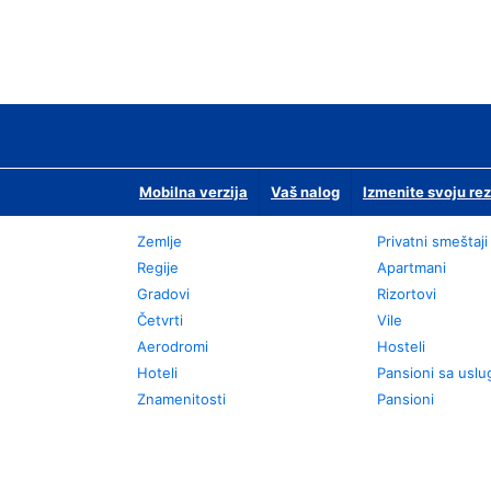
Mobilna verzija
Vaš nalog
Izmenite svoju rez
Zemlje
Privatni smeštaji
Regije
Apartmani
Gradovi
Rizortovi
Četvrti
Vile
Aerodromi
Hosteli
Hoteli
Pansioni sa usl
Znamenitosti
Pansioni