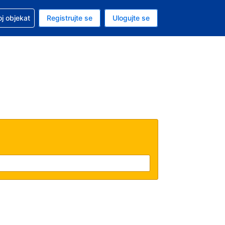
 u vezi sa rezervacijom
oj objekat
Registrujte se
Ulogujte se
ta je američki dolar
i jezik je Srpskom