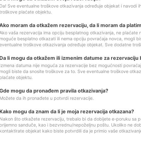
Da! Sve eventualne troškove otkazivanja određuje objekat i navodi ih
troškove plaćate objektu.
Ako moram da otkažem rezervaciju, da li moram da platim
Ako vaša rezervacija ima opciju besplatnog otkazivanja, ne plaćate n
moguće besplatno otkazati ili nema opciju povraćaja novca, mogli bi
eventualne troškove otkazivanja određuje objekat. Sve dodatne troš
Da li mogu da otkažem ili izmenim datume za rezervaciju
Izmena datuma nije moguća za rezervacije bez mogućnosti povraćaja
mogli biste da snosite troškove za to. Sve eventualne troškove otka
plaćate objektu.
Gde mogu da pronađem pravila otkazivanja?
Možete da ih pronađete u potvrdi rezervacije.
Kako mogu da znam da li je moja rezervacija otkazana?
Nakon što otkažete rezervaciju, trebalo bi da dobijete e-poruku sa p
prijemno sanduče, kao i bezvrednu/nepoželjnu poštu. Ukoliko ne dob
kontaktirate objekat kako biste potvrdili da je primio vaše otkazivanj