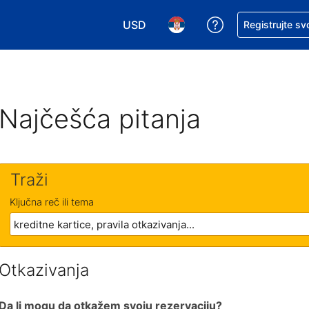
USD
Zatražite pomoć
Registrujte sv
Izaberite valutu. Vaša trenutna valu
Izaberite jezik. Vaš trenutn
Najčešća pitanja
Traži
Ključna reč ili tema
Otkazivanja
Da li mogu da otkažem svoju rezervaciju?