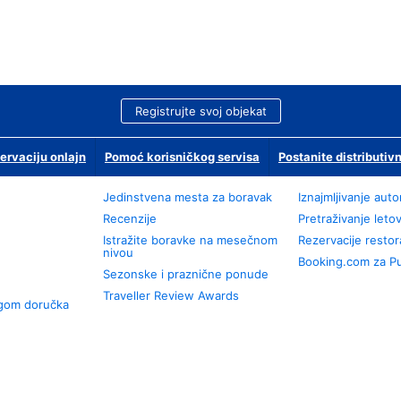
Registrujte svoj objekat
ervaciju onlajn
Pomoć korisničkog servisa
Postanite distributivn
Jedinstvena mesta za boravak
Iznajmljivanje aut
Recenzije
Pretraživanje leto
Istražite boravke na mesečnom
Rezervacije resto
nivou
Booking.com za P
Sezonske i praznične ponude
Traveller Review Awards
ugom doručka