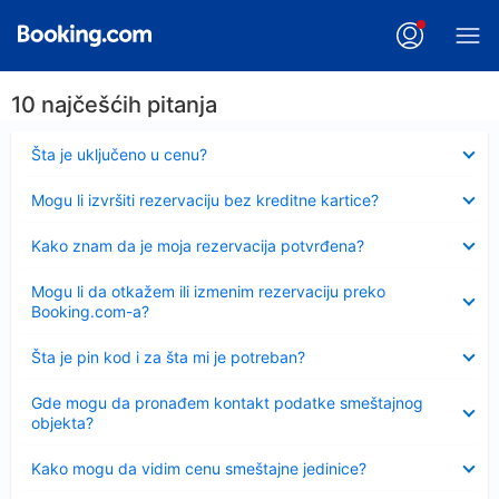
10 najčešćih pitanja
Sažeto
Šta je uključeno u cenu?
Sažeto
Mogu li izvršiti rezervaciju bez kreditne kartice?
Sažeto
Kako znam da je moja rezervacija potvrđena?
Sažeto
Mogu li da otkažem ili izmenim rezervaciju preko
Booking.com-a?
Sažeto
Šta je pin kod i za šta mi je potreban?
Sažeto
Gde mogu da pronađem kontakt podatke smeštajnog
objekta?
Sažeto
Kako mogu da vidim cenu smeštajne jedinice?