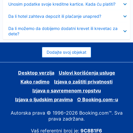
Sažeto
Unosim podatke svoje kreditne kartice. Kada ću platiti?
Sažeto
Da li hotel zahteva depozit ili plaćanje unapred?
Sažeto
Da li možemo da dobijemo dodatni krevet ili krevetac za
dete?
Dodajte svoj objekat
Desktop verzija
Uslovi korišćenja usluge
Kako radimo
Izjava o zaštiti privatnosti
Izjava o savremenom ropstvu
Izjava o ljudskim pravima
О Booking.com-u
Autorska prava © 1996–2026 Booking.com™. Sva
prava zadržana.
Vaš referentni broj je:
9C8B1F6