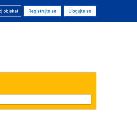
 u vezi sa rezervacijom
oj objekat
Registrujte se
Ulogujte se
ta je dinar
i jezik je Srpskom