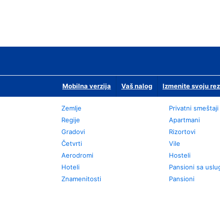
Mobilna verzija
Vaš nalog
Izmenite svoju rez
Zemlje
Privatni smeštaji
Regije
Apartmani
Gradovi
Rizortovi
Četvrti
Vile
Aerodromi
Hosteli
Hoteli
Pansioni sa usl
Znamenitosti
Pansioni