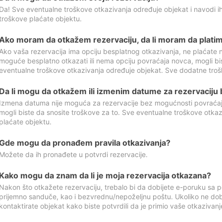
Da! Sve eventualne troškove otkazivanja određuje objekat i navodi ih
troškove plaćate objektu.
Ako moram da otkažem rezervaciju, da li moram da platim
Ako vaša rezervacija ima opciju besplatnog otkazivanja, ne plaćate n
moguće besplatno otkazati ili nema opciju povraćaja novca, mogli bi
eventualne troškove otkazivanja određuje objekat. Sve dodatne troš
Da li mogu da otkažem ili izmenim datume za rezervaciju
Izmena datuma nije moguća za rezervacije bez mogućnosti povraćaja
mogli biste da snosite troškove za to. Sve eventualne troškove otka
plaćate objektu.
Gde mogu da pronađem pravila otkazivanja?
Možete da ih pronađete u potvrdi rezervacije.
Kako mogu da znam da li je moja rezervacija otkazana?
Nakon što otkažete rezervaciju, trebalo bi da dobijete e-poruku sa p
prijemno sanduče, kao i bezvrednu/nepoželjnu poštu. Ukoliko ne dob
kontaktirate objekat kako biste potvrdili da je primio vaše otkazivanj