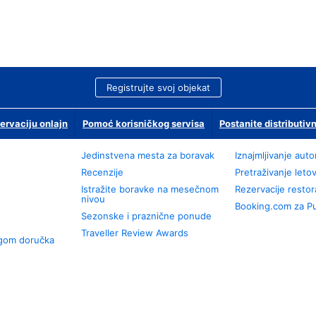
Registrujte svoj objekat
ervaciju onlajn
Pomoć korisničkog servisa
Postanite distributivn
Jedinstvena mesta za boravak
Iznajmljivanje aut
Recenzije
Pretraživanje leto
Istražite boravke na mesečnom
Rezervacije resto
nivou
Booking.com za P
Sezonske i praznične ponude
Traveller Review Awards
ugom doručka