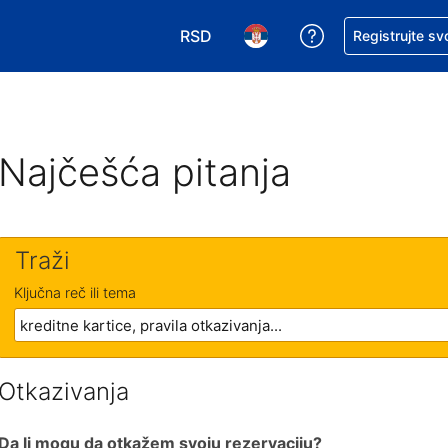
RSD
Zatražite pomoć
Registrujte sv
Izaberite valutu. Vaša trenutna valu
Izaberite jezik. Vaš trenutn
Najčešća pitanja
Traži
Ključna reč ili tema
Otkazivanja
Da li mogu da otkažem svoju rezervaciju?