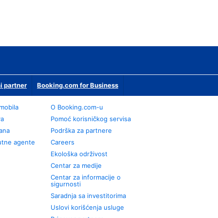
i partner
Booking.com for Business
omobila
О Booking.com-u
va
Pomoć korisničkog servisa
rana
Podrška za partnere
utne agente
Careers
Ekološka održivost
Centar za medije
Centar za informacije o
sigurnosti
Saradnja sa investitorima
Uslovi korišćenja usluge