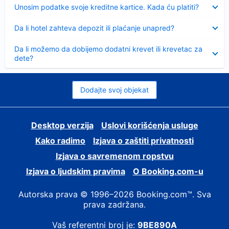
Sažeto
Unosim podatke svoje kreditne kartice. Kada ću platiti?
Sažeto
Da li hotel zahteva depozit ili plaćanje unapred?
Sažeto
Da li možemo da dobijemo dodatni krevet ili krevetac za
dete?
Dodajte svoj objekat
Desktop verzija
Uslovi korišćenja usluge
Kako radimo
Izjava o zaštiti privatnosti
Izjava o savremenom ropstvu
Izjava o ljudskim pravima
О Booking.com-u
Autorska prava © 1996–2026 Booking.com™. Sva
prava zadržana.
Vaš referentni broj je:
9BE890A