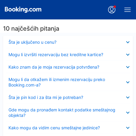
10 najčešćih pitanja
Sažeto
Šta je uključeno u cenu?
Sažeto
Mogu li izvršiti rezervaciju bez kreditne kartice?
Sažeto
Kako znam da je moja rezervacija potvrđena?
Sažeto
Mogu li da otkažem ili izmenim rezervaciju preko
Booking.com-a?
Sažeto
Šta je pin kod i za šta mi je potreban?
Sažeto
Gde mogu da pronađem kontakt podatke smeštajnog
objekta?
Sažeto
Kako mogu da vidim cenu smeštajne jedinice?